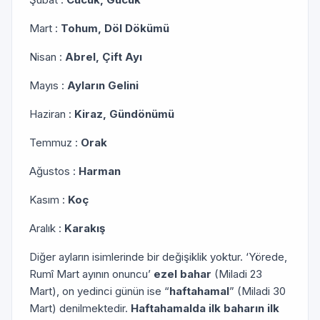
Mart :
Tohum, Döl Dökümü
Nisan :
Abrel, Çift Ayı
Mayıs :
Ayların Gelini
Haziran :
Kiraz, Gündönümü
Temmuz :
Orak
Ağustos :
Harman
Kasım :
Koç
Aralık :
Karakış
Diğer ayların isimlerinde bir değişiklik yoktur. ‘Yörede,
Rumî Mart ayının onuncu’
ezel bahar
(Miladi 23
Mart), on yedinci günün ise “
haftahamal
” (Miladi 30
Mart) denilmektedir.
Haftahamalda ilk baharın ilk