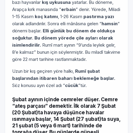
bazı hayvanlar
kış uykusuna
yatarlar. Bu döneme,
Arapça kırk manasında “
erbain
” denir. Yörede, Miladi
1-15 Kasım
koç katımı
, 1-26 Kasım
pastırma yazı
olarak adlandırılır. Sonra elli mânâsına gelen “
hamsin
“
dönemi başlar.
Elli günlük bu dönem de oldukça
soğuktur. Bu dönem yörede çile ayları olarak
isimlendirilir.
Rumî mart ayının “9’unda leylek gelir,
8’e kalmaz” bunun için söylenmiştir. Bu miladî takvime
göre 22 mart tarihine rastlanmaktadır.
Uzun bir kış geçiren yöre halkı,
Rumî şubat
başlarından itibaren baharı beklemeğe başlar.
Söz konusu ayın özel adı “
cücük
”tür.
Şubat ayının içinde cemreler düşer. Cemre
“ateş parçası” demektir. İlk olarak 7 Şubat
(20 Şubat)ta havaya
düşünce havalar
ısınmaya başlar, 14 Şubat
(27 şubat)ta suya
,
21 şubat
(5 veya 6 mart) tarihinde de
toprağa
düşer. Bu günlerde güneşli