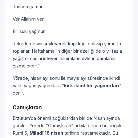
Tarlada çamur
Ver Allahım ver
Bir sulu yağmur
Tekerlemesini söyleyerek kapı kapı dolaşıp yumurta
toplarlar. Haftahamal’ın diğer bir özelliği de o yıl fazla
yağış olmasını isteyen hanımların evlerin damlarını
çizmeleridir.”
Yörede, nisan ayı sonu ile mayıs ayı süresince ikindi
vakti yağan yağmurlara “
kırk ikindiler yağmurları
”
denir.
Camışkıran
Erzurum’da önemli soğuklardan biri de Nisan ayında
görülür. Yörede “Camışkıran” adıyla bilinen bu soğuk
Rumî 5,
Miladî 18 nisan
tarihine rastlamaktadır. Bu