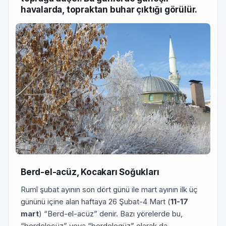
havalarda, topraktan buhar çıktığı görülür.
Berd-el-acüz, Kocakarı Soğukları
Rumî şubat ayının son dört günü ile mart ayının ilk üç
gününü içine alan haftaya 26 Şubat-4 Mart (
11-17
mart
) “Berd-el-acüz” denir. Bazı yörelerde bu,
“berdelecüz” veya “berdelegüz” olarak da