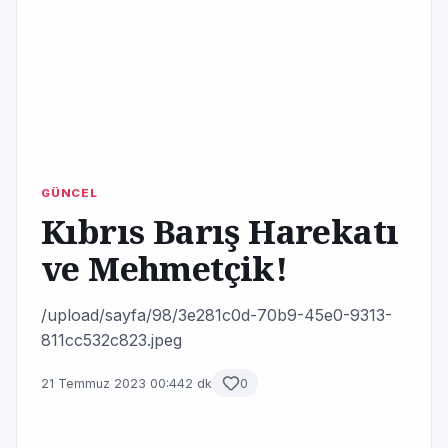
GÜNCEL
Kıbrıs Barış Harekatı
ve Mehmetçik!
/upload/sayfa/98/3e281c0d-70b9-45e0-9313-
811cc532c823.jpeg
21 Temmuz 2023 00:44
2 dk
0