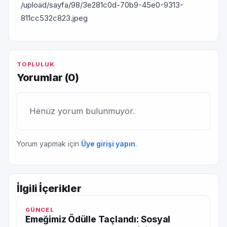
/upload/sayfa/98/3e281c0d-70b9-45e0-9313-
811cc532c823.jpeg
TOPLULUK
Yorumlar (
0
)
Henüz yorum bulunmuyor.
Yorum yapmak için
Üye girişi yapın
.
İlgili İçerikler
GÜNCEL
Emeğimiz Ödülle Taçlandı: Sosyal