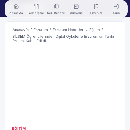
Anasayfa
Yeme İçme
Gezi Rehberi
Alışveriş
Erzurum
Giriş
Anasayfa
/
Erzurum
/
Erzurum Haberleri
/
Eğitim
/
BİLSEM Öğrencilerinden Dijital Öykülerle Erzurum’un Tarihi
Projesi Kabul Edildi
EĞİTİM