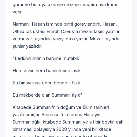
görür ve bu rüya üzerine mezarını yaptırmaya karar
verir.
Narmanlı Hasan isminde birini görevlendirir. Hasan,
Oltulu taş ustası Emrah Çavuş'a mezar taşını yaptırır
ve mezar taşındaki yazıyı da o yazar. Mezar taşında
şunlar yazılıdır:
"Ledünni ilminin bahrine mutabık
Hem zahiri hem batini ilmine layık
Bu binayı inşa eden bende-i Faik
Bu makberde olan Sümmani âşık"
Kitabede Sümmani'nin doğum ve ölüm tarihleri
yazılmamıştır. Sümmani'nin torunu Hüseyin
Sümmanioğlu, kitabede Sümmani'ye ait bir beytin dahi
olmaması dolayısıyla 2008 yılında yeni bir kitabe
yazdırarak bu yazının üzerine monte ettirmiştir.