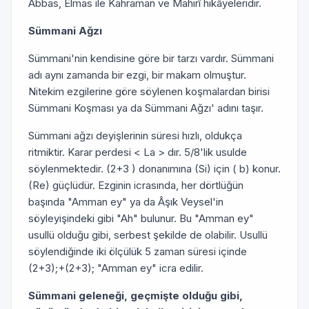
Abbas, Elmas ile Kahraman ve Mahirî hikâyeleridir.
Sümmani Ağzı
Sümmani'nin kendisine göre bir tarzı vardır. Sümmani
adı aynı zamanda bir ezgi, bir makam olmuştur.
Nitekim ezgilerine göre söylenen koşmalardan birisi
Sümmani Koşması ya da Sümmani Ağzı' adını taşır.
Sümmani ağzı deyişlerinin süresi hızlı, oldukça
ritmiktir. Karar perdesi < La > dır. 5/8'lik usulde
söylenmektedir. (2+3 ) donanımına (Si) için ( b) konur.
(Re) güçlüdür. Ezginin icrasında, her dörtlüğün
başında "Amman ey" ya da Âşık Veysel'in
söyleyişindeki gibi "Ah" bulunur. Bu "Amman ey"
usullü olduğu gibi, serbest şekilde de olabilir. Usullü
söylendiğinde iki ölçülük 5 zaman süresi içinde
(2+3);+(2+3); "Amman ey" icra edilir.
Sümmani geleneği, geçmişte olduğu gibi,