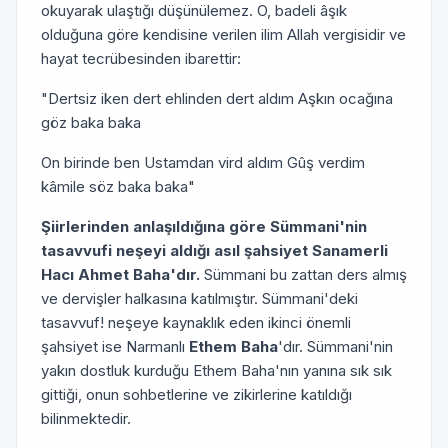
okuyarak ulaştığı düşünülemez. O, badeli âşık
olduğuna göre kendisine verilen ilim Allah vergisidir ve
hayat tecrübesinden ibarettir:
"Dertsiz iken dert ehlinden dert aldım Aşkın ocağına
göz baka baka
On birinde ben Ustamdan vird aldım Gûş verdim
kâmile söz baka baka"
Şiirlerinden anlaşıldığına göre Sümmani'nin
tasavvufi neşeyi aldığı asıl şahsiyet Sanamerli
Hacı Ahmet Baha'dır.
Sümmani bu zattan ders almış
ve dervişler halkasına katılmıştır. Sümmani'deki
tasavvuf! neşeye kaynaklık eden ikinci önemli
şahsiyet ise Narmanlı
Ethem Baha
'dır. Sümmani'nin
yakın dostluk kurduğu Ethem Baha'nın yanına sık sık
gittiği, onun sohbetlerine ve zikirlerine katıldığı
bilinmektedir.