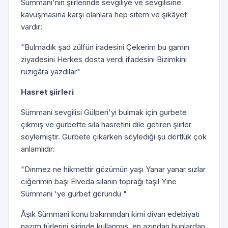
Sümmani'nin şiirlerinde sevgiliye ve sevgilisine
kavuşmasına karşı olanlara hep sitem ve şikâyet
vardır:
"Bulmadık şad zülfün iradesini Çekerim bu gamın
ziyadesini Herkes dosta verdi ifadesini Bizimkini
ruzigâra yazdılar"
Hasret şiirleri
Sümmani sevgilisi Gülperi'yi bulmak için gurbete
çıkmış ve gurbette sıla hasretini dile getiren şiirler
söylemiştir. Gurbete çıkarken söylediği şu dörtlük çok
anlamlıdır:
"Dinmez ne hikmettir gözümün yaşı Yanar yanar sızlar
ciğerimin başı Elveda sılanın toprağı taşıl Yine
Sümmani 'ye gurbet göründü "
Âşık Sümmani konu bakımından kimi divan edebiyatı
nazım türlerini şiirinde kullanmış, en azından bunlardan