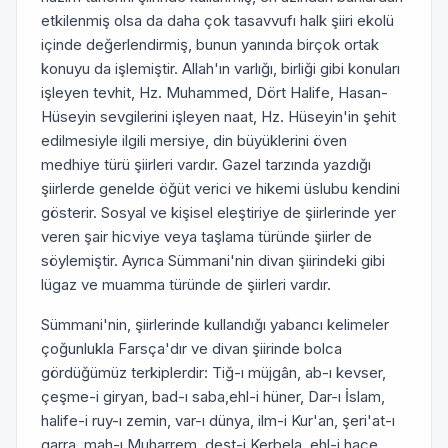
etkilenmiş olsa da daha çok tasavvufı halk şiiri ekolü
içinde değerlendirmiş, bunun yanında birçok ortak
konuyu da işlemiştir. Allah'ın varlığı, birliği gibi konuları
işleyen tevhit, Hz. Muhammed, Dört Halife, Hasan-
Hüseyin sevgilerini işleyen naat, Hz. Hüseyin'in şehit
edilmesiyle ilgili mersiye, din büyüklerini öven
medhiye türü şiirleri vardır. Gazel tarzında yazdığı
şiirlerde genelde öğüt verici ve hikemi üslubu kendini
gösterir. Sosyal ve kişisel eleştiriye de şiirlerinde yer
veren şair hicviye veya taşlama türünde şiirler de
söylemiştir. Ayrıca Sümmani'nin divan şiirindeki gibi
lügaz ve muamma türünde de şiirleri vardır.
Sümmani'nin, şiirlerinde kullandığı yabancı kelimeler
çoğunlukla Farsça'dır ve divan şiirinde bolca
gördüğümüz terkiplerdir: Tiğ-ı müjgân, ab-ı kevser,
çeşme-i giryan, bad-ı saba,ehl-i hüner, Dar-ı İslam,
halife-i ruy-ı zemin, var-ı dünya, ilm-i Kur'an, şeri'at-ı
garra, mah-ı Muharrem, deşt-i Kerbela, ehl-i hace,