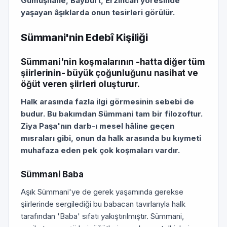
Gümüşhane, Bayburt, Erzincan yöresinde
yaşayan âşıklarda onun tesirleri görülür.
Sümmani'nin Edebî Kişiliği
Sümmani'nin koşmalarının -hatta diğer tüm
şiirlerinin- büyük çoğunluğunu nasihat ve
öğüt veren şiirleri oluşturur.
Halk arasında fazla ilgi görmesinin sebebi de
budur.
Bu bakımdan Sümmani tam bir filozoftur.
Ziya Paşa'nın darb-ı mesel hâline geçen
mısraları gibi, onun da halk arasında bu kıymeti
muhafaza eden pek çok koşmaları vardır.
Sümmani Baba
Aşık Sümmani'ye de gerek yaşamında gerekse
şiirlerinde sergilediği bu babacan tavırlarıyla halk
tarafından 'Baba' sıfatı yakıştırılmıştır. Sümmani,