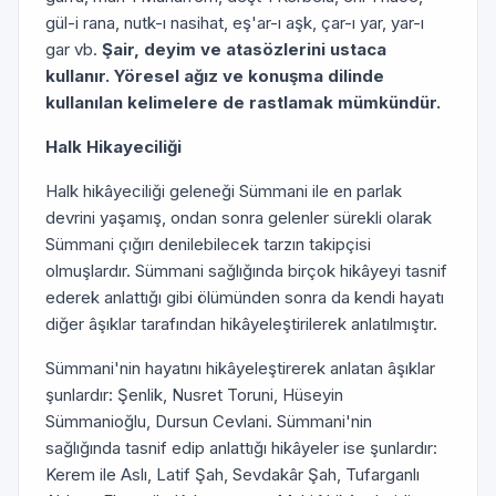
gül-i rana, nutk-ı nasihat, eş'ar-ı aşk, çar-ı yar, yar-ı
gar vb.
Şair, deyim ve atasözlerini ustaca
kullanır. Yöresel ağız ve konuşma dilinde
kullanılan kelimelere de rastlamak mümkündür.
Halk Hikayeciliği
Halk hikâyeciliği geleneği Sümmani ile en parlak
devrini yaşamış, ondan sonra gelenler sürekli olarak
Sümmani çığırı denilebilecek tarzın takipçisi
olmuşlardır. Sümmani sağlığında birçok hikâyeyi tasnif
ederek anlattığı gibi ölümünden sonra da kendi hayatı
diğer âşıklar tarafından hikâyeleştirilerek anlatılmıştır.
Sümmani'nin hayatını hikâyeleştirerek anlatan âşıklar
şunlardır: Şenlik, Nusret Toruni, Hüseyin
Sümmanioğlu, Dursun Cevlani. Sümmani'nin
sağlığında tasnif edip anlattığı hikâyeler ise şunlardır:
Kerem ile Aslı, Latif Şah, Sevdakâr Şah, Tufarganlı