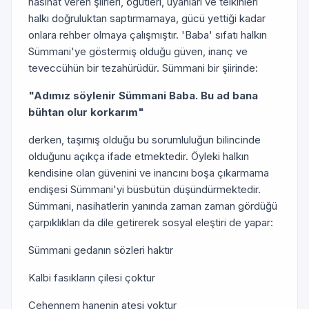
nasihat veren şiirleri, öğütleri, uyanları ve telkinleri
halkı doğruluktan saptırmamaya, gücü yettiği kadar
onlara rehber olmaya çalışmıştır. 'Baba' sıfatı halkın
Sümmani'ye göstermiş olduğu güven, inanç ve
teveccühün bir tezahürüdür. Sümmani bir şiirinde:
"Adımız söylenir Sümmani Baba. Bu ad bana
bühtan olur korkarım"
derken, taşımış olduğu bu sorumluluğun bilincinde
olduğunu açıkça ifade etmektedir. Öyleki halkın
kendisine olan güvenini ve inancını boşa çıkarmama
endişesi Sümmani'yi büsbütün düşündürmektedir.
Sümmani, nasihatlerin yanında zaman zaman gördüğü
çarpıklıkları da dile getirerek sosyal eleştiri de yapar:
Sümmani gedanın sözleri haktır
Kalbi fasıkların çilesi çoktur
Cehennem hanenin ateşi yoktur