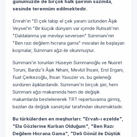
günümüzde de birçok halk şairinin sazında,
sesinde terennüm edilmektedir.
Emrah'ın "El çek tabip el çek yaram üstünden Âşık
Veysel'in "Bir küçük dünyam var içimde Ruhsati'nin
"Daldalanma yar mevlayı seversen" Sümmani'nin
"Ben razı değilem hicrana gama" mısraları ile başlayan
koşmalar, Sümmani ağzı ile okunmuştur.
Sümmani'in torunları Hüseyin Sümmanoğlu ve Nusret
Toruni, Bardız'lı Âşık Nihani, Mevlüt İhsani, Erol Ergani,
Fuat Çerkezoğlu, İhsan Yavuzer vs. bu geleneği
sürdüren âşıklardandır. Sümmani'in birçok şiiri, hem
Sümmani ağzı makamında hem de değişik
makamlarda bestelenerek TRT repertuvanna girmiş,
bazılan da değişik sanatçılar tarafından okunmaktadır.
Bu türkülerden en meşhurları: "Ervah-ı ezelde",
"Ela Gözlerine Kurban Olduğum", "Ben Razı
Değilem Hicrana Gama", "Deli Gönül ile Düştük