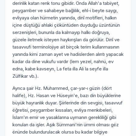
derinlik katan renk tonu gibidir. Onda Allah'a tabiiyet,
peygamber ve sahabeye bağlılık, ehl-i beyte saygı,
evliyaya olan hürmetin yanında, dinî motifleri, halkın
içine düştüğü ahlaki çöküntüden duyduğu üzüntünün
serzenişleri, bununla da kalmayıp halkı doğruya,
güzele iletmek isteyen haykırışları da görülür. Dinî ve
tasavvufi terminolojiye ait birçok terim kullanmasının
yanında kimi zaman ayet ve hadislerden alıntı yapacak
kadar da dine vukufu vardır (lem yezel, nahnü, ev
edna, kabe kavseyn, La feta illa Ali la seyfe illa
Zülfikar vb.).
Ayrıca şair Hz. Muhammed, çar-yar-ı güzin (dört
halife), Hz. Hasan ve Hüseyin'e, bazı din büyüklerine
büyük hayranlık duyar. Şiirlerinde din sevgisi, tasavvuf
öğretisi, peygamber kıssaları, evliya menkıbeleri,
İslam'ın emir ve yasaklarına uymanın gerekliliği gibi
konulan da işler. Aşık Sümmani'nin ümmi olması göz
önünde bulundurulacak olursa bu kadar bilgiye