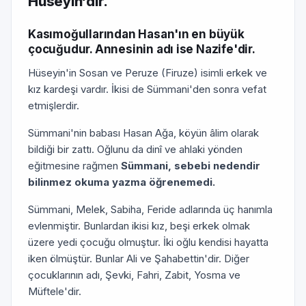
Hüseyin'dir.
Kasımoğullarından Hasan'ın en büyük
çocuğudur. Annesinin adı ise Nazife'dir.
Hüseyin'in Sosan ve Peruze (Firuze) isimli erkek ve
kız kardeşi vardır. İkisi de Sümmani'den sonra vefat
etmişlerdir.
Sümmani'nin babası Hasan Ağa, köyün âlim olarak
bildiği bir zattı. Oğlunu da dinî ve ahlaki yönden
eğitmesine rağmen
Sümmani, sebebi nedendir
bilinmez okuma yazma öğrenemedi.
Sümmani, Melek, Sabiha, Feride adlarında üç hanımla
evlenmiştir. Bunlardan ikisi kız, beşi erkek olmak
üzere yedi çocuğu olmuştur. İki oğlu kendisi hayatta
iken ölmüştür. Bunlar Ali ve Şahabettin'dir. Diğer
çocuklarının adı, Şevki, Fahri, Zabit, Yosma ve
Müftele'dir.