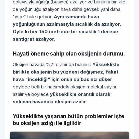
dolayısıyla ağırlığı (basıncı) azalıyor ve bununla birlikte
de yoğunluğu azalıyor, hava daha gevşek yani daha
"ince" hale geliyor.
Aynı zamanda hava
yoğunluğunun azalmasıyla sıcaklık da azalıyor.
Öyle ki her 150 metrede bir sıcaklık 1 derece
santigrat azalıyor.
Hayati öneme sahip olan oksijenin durumu.
Oksijen havada %21 oranında bulunur.
Yükseklikle
birlikte oksijenin bu yüzdesi değişmez, fakat
hava "inceldiği" için onun da basıncı düşer
,
böylece belli bir hacimdeki oksijen molekül sayısı
azalır ve böylece
yükseklikle orantılı olarak
solunan havadaki oksijen azalır.
Yükseklikte yaşanan bütün problemler işte
bu oksijen azlığı ile ilgilidir