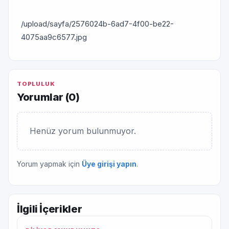
/upload/sayfa/2576024b-6ad7-4f00-be22-
4075aa9c6577.jpg
TOPLULUK
Yorumlar (
0
)
Henüz yorum bulunmuyor.
Yorum yapmak için
Üye girişi yapın
.
İlgili İçerikler