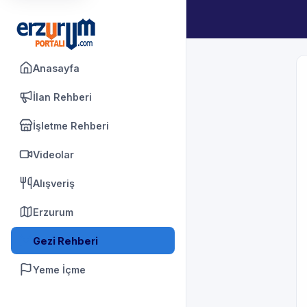
Anasayfa
İlan Rehberi
İşletme Rehberi
Videolar
Alışveriş
Erzurum
Gezi Rehberi
Yeme İçme