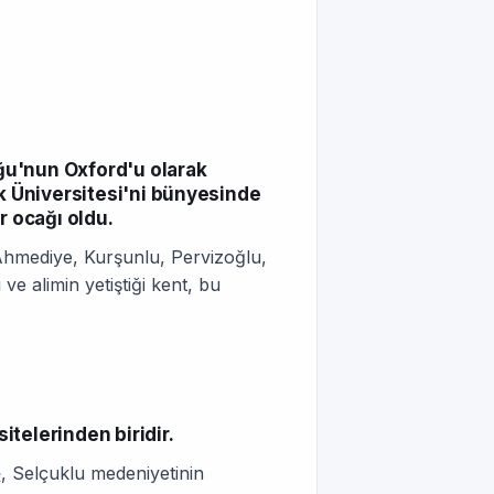
oğu'nun Oxford'u olarak
ik Üniversitesi'ni bünyesinde
r ocağı oldu.
Ahmediye, Kurşunlu, Pervizoğlu,
e alimin yetiştiği kent, bu
telerinden biridir.
e
, Selçuklu medeniyetinin