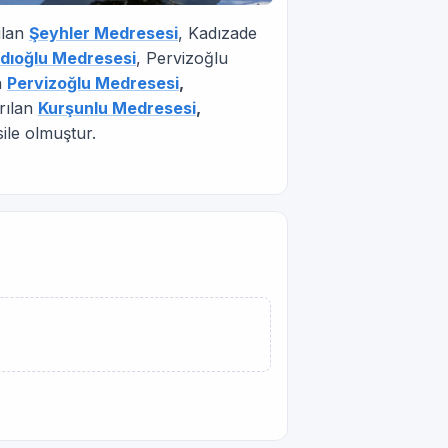
ılan
Şeyhler Medresesi
, Kadızade
dıoğlu Medresesi
, Pervizoğlu
an
Pervizoğlu Medresesi
,
ırılan
Kurşunlu Medresesi
,
ile olmuştur.