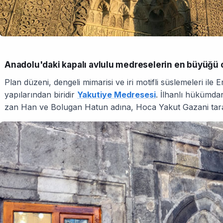
Anadolu'daki kapalı avlulu medreselerin en büyüğü 
Plan düzeni, dengeli mimarisi ve iri motifli süslemeleri ile
yapılarından biridir
Yakutiye Medresesi
. İlhanlı hükümda
zan Han ve Bolugan Hatun adına, Hoca Yakut Gazani tarafın