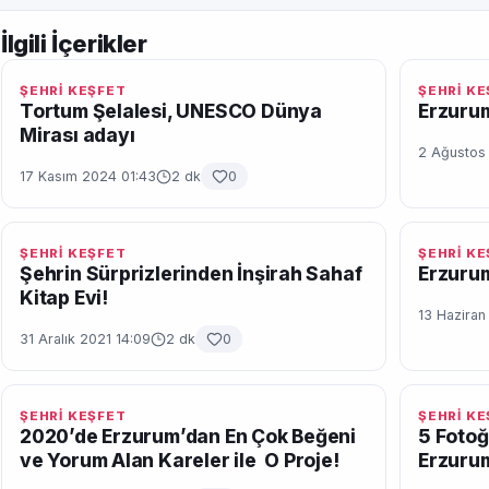
İlgili İçerikler
ŞEHRİ KEŞFET
ŞEHRİ K
Tortum Şelalesi, UNESCO Dünya
Erzurum
Mirası adayı
2 Ağustos
17 Kasım 2024 01:43
2 dk
0
ŞEHRİ KEŞFET
ŞEHRİ K
Şehrin Sürprizlerinden İnşirah Sahaf
Erzurum
Kitap Evi!
13 Haziran
31 Aralık 2021 14:09
2 dk
0
ŞEHRİ KEŞFET
ŞEHRİ K
2020’de Erzurum’dan En Çok Beğeni
5 Fotoğ
ve Yorum Alan Kareler ile O Proje!
Erzuru