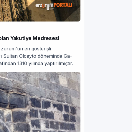
olan Yakutiye Medresesi
 Erzurum'un en gösterişli
rı Sultan Olcayto döneminde Ga­
dan 1310 yılında yap­tırılmıştır.