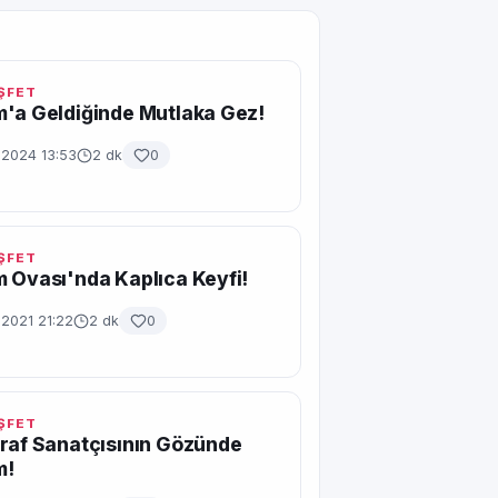
EŞFET
'a Geldiğinde Mutlaka Gez!
 2024 13:53
2 dk
0
EŞFET
 Ovası'nda Kaplıca Keyfi!
 2021 21:22
2 dk
0
EŞFET
raf Sanatçısının Gözünde
m!