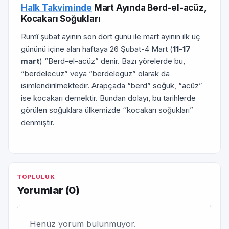
Halk Takviminde
Mart Ayında Berd-el-acüz,
Kocakarı Soğukları
Rumî şubat ayının son dört günü ile mart ayının ilk üç
gününü içine alan haftaya 26 Şubat-4 Mart (
11-17
mart
) “Berd-el-acüz” denir. Bazı yörelerde bu,
“berdelecüz” veya “berdelegüz” olarak da
isimlendirilmektedir. Arapçada “berd” soğuk, “acûz”
ise kocakarı demektir. Bundan dolayı, bu tarihlerde
görülen soğuklara ülkemizde ‘’kocakarı soğukları”
denmiştir.
TOPLULUK
Yorumlar (
0
)
Henüz yorum bulunmuyor.