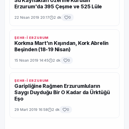
Su Kaynakları Üzerine Kurulan
Erzurum'da 395 Çeşme ve 525 Lüle
22 Nisan 2019 20:17
2 dk
0
ŞEHR-İ ERZURUM
Korkma Mart'ın Kışından, Kork Abrelin
Beşinden (18-19 Nisan)
15 Nisan 2019 14:45
2 dk
0
ŞEHR-İ ERZURUM
Garipliğine Rağmen Erzurumluların
Saygı Duyduğu Bir O Kadar da Ürktüğü
Eşo
29 Mart 2019 16:58
2 dk
0