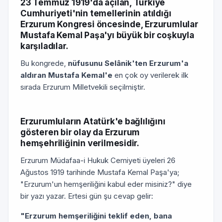
23 Temmuz 1919'da açılan, Türkiye
Cumhuriyeti'nin temellerinin atıldığı
Erzurum Kongresi öncesinde, Erzurumlular
Mustafa Kemal Paşa'yı büyük bir coşkuyla
karşıladılar.
Bu kongrede,
nüfusunu Selânik'ten Erzurum'a
aldıran Mustafa Kemal'e
en çok oy verilerek ilk
sırada Erzurum Milletvekili seçilmiştir.
Erzurumluların Atatürk'e bağlılığını
gösteren bir olay da Erzurum
hemşehriliğinin verilmesidir.
Erzurum Müdafaa-i Hukuk Cemiyeti üyeleri 26
Ağustos 1919 tarihinde Mustafa Kemal Paşa'ya;
"Erzurum'un hemşeriliğini kabul eder misiniz?" diye
bir yazı yazar. Ertesi gün şu cevap gelir:
"Erzurum hemşeriliğini teklif eden, bana