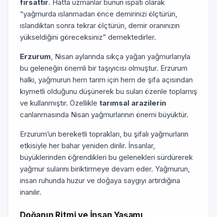
fırsattır
. Hatta uzmanlar bunun ispatı olarak
“yağmurda ıslanmadan önce demirinizi ölçtürün,
ıslandıktan sonra tekrar ölçtürün, demir oranınızın
yükseldiğini göreceksiniz” demektedirler.
Erzurum
, Nisan aylarında sıkça yağan yağmurlarıyla
bu geleneğin önemli bir taşıyıcısı olmuştur. Erzurum
halkı, yağmurun hem tarım için hem de şifa açısından
kıymetli olduğunu düşünerek bu suları özenle toplamış
ve kullanmıştır. Özellikle
tarımsal arazilerin
canlanmasında Nisan yağmurlarının önemi büyüktür.
Erzurum’un bereketli toprakları, bu şifalı yağmurların
etkisiyle her bahar yeniden dirilir. İnsanlar,
büyüklerinden öğrendikleri bu gelenekleri sürdürerek
yağmur sularını biriktirmeye devam eder. Yağmurun,
insan ruhunda huzur ve doğaya saygıyı artırdığına
inanılır.
Doğanın Ritmi ve İnsan Yaşamı