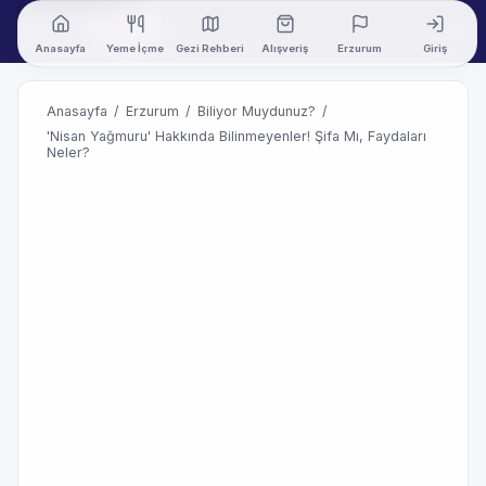
Anasayfa
Yeme İçme
Gezi Rehberi
Alışveriş
Erzurum
Giriş
Anasayfa
/
Erzurum
/
Biliyor Muydunuz?
/
'Nisan Yağmuru' Hakkında Bilinmeyenler! Şifa Mı, Faydaları
Neler?