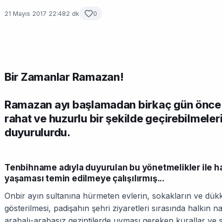
21 Mayıs 2017 22:48
2 dk
0
Bir Zamanlar Ramazan!
Ramazan ayı başlamadan birkaç gün önce i
rahat ve huzurlu bir şekilde geçirebilmeleri
duyurulurdu.
Tenbihname adıyla duyurulan bu yönetmelikler ile ha
yaşaması temin edilmeye çalışılırmış...
Onbir ayın sultanına hürmeten evlerin, sokakların ve dükka
gösterilmesi, padişahın şehri ziyaretleri sırasında halkın n
arabalı-arabasız gezintilerde uyması gereken kurallar ve