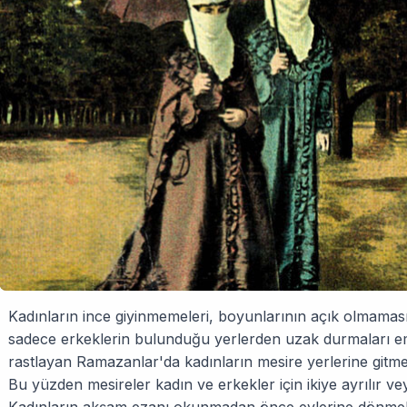
Kadınların ince giyinmemeleri, boyunlarının açık olmamas
sadece erkeklerin bulunduğu yerlerden uzak durmaları emr
rastlayan Ramazanlar'da kadınların mesire yerlerine gitm
Bu yüzden mesireler kadın ve erkekler için ikiye ayrılır veya