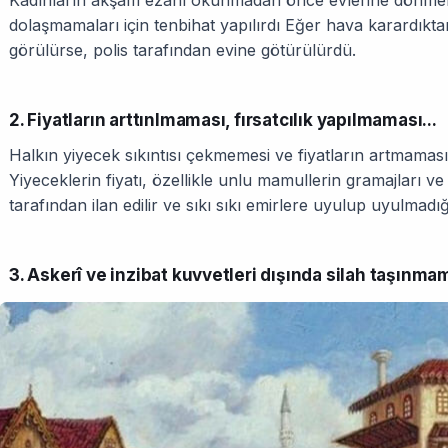
Kadınların akşam ezanı okunmadan önce evlerine dönmel
dolaşmamaları için tenbihat yapılırdı Eğer hava karardıkt
görülürse, polis tarafından evine götürülürdü.
2. Fiyatların arttınlmaması, fırsatcılık yapılmaması...
Halkın yiyecek sıkıntısı çekmemesi ve fiyatların artmaması iç
Yiyeceklerin fiyatı, özellikle unlu mamullerin gramajları ve
tarafından ilan edilir ve sıkı sıkı emirlere uyulup uyulmadığı 
3. Askerî ve inzibat kuvvetleri dışında silah taşınma­m