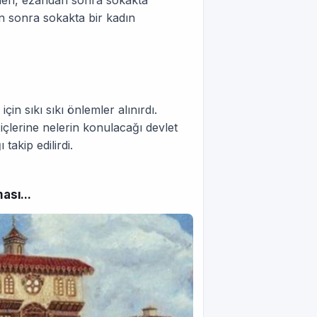
eri, ezandan sonra sokakta
an sonra sokakta bir kadın
in sıkı sıkı önlemler alınırdı.
 içlerine nelerin konulacağı devlet
takip edilirdi.
ası...