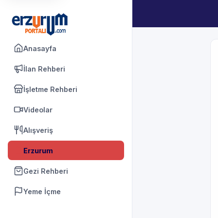
Anasayfa
İlan Rehberi
İşletme Rehberi
Videolar
Alışveriş
Erzurum
Gezi Rehberi
Yeme İçme