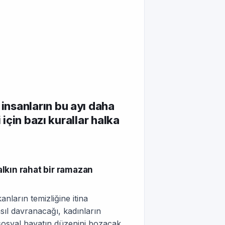
nsanların bu ayı daha
 için bazı kurallar halka
lkın rahat bir ramazan
nların temizliğine itina
asıl davranacağı, kadınların
 sosyal hayatın düzenini bozacak