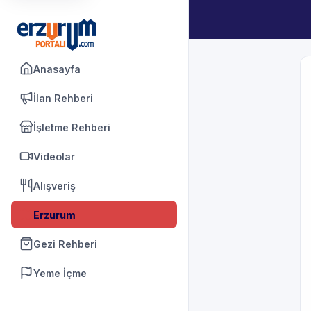
Anasayfa
İlan Rehberi
İşletme Rehberi
Videolar
Alışveriş
Erzurum
Gezi Rehberi
Yeme İçme