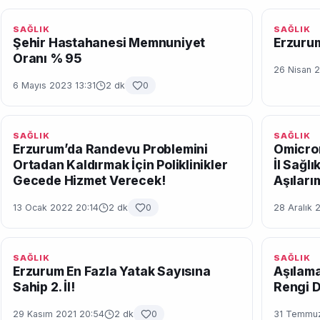
SAĞLIK
SAĞLIK
Şehir Hastahanesi Memnuniyet
Erzuru
Oranı % 95
26 Nisan 
6 Mayıs 2023 13:31
2 dk
0
SAĞLIK
SAĞLIK
Erzurum’da Randevu Problemini
Omicron
Ortadan Kaldırmak İçin Poliklinikler
İl Sağl
Gecede Hizmet Verecek!
Aşıları
13 Ocak 2022 20:14
2 dk
0
28 Aralık 
SAĞLIK
SAĞLIK
Erzurum En Fazla Yatak Sayısına
Aşılama
Sahip 2. İl!
Rengi D
29 Kasım 2021 20:54
2 dk
0
31 Temmuz