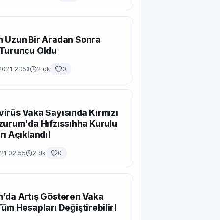
m Uzun Bir Aradan Sonra
 Turuncu Oldu
2021 21:53
2 dk
0
irüs Vaka Sayısında Kırmızı
zurum'da Hıfzıssıhha Kurulu
rı Açıklandı!
21 02:55
2 dk
0
’da Artış Gösteren Vaka
Tüm Hesapları Değiştirebilir!