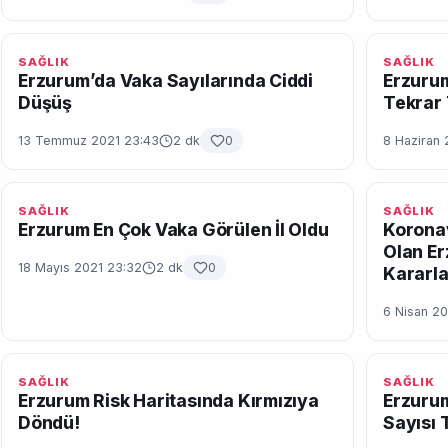
SAĞLIK
SAĞLIK
Erzurum’da Vaka Sayılarında Ciddi
Erzuru
Düşüş
Tekrar
13 Temmuz 2021 23:43
2 dk
0
8 Haziran 
SAĞLIK
SAĞLIK
Erzurum En Çok Vaka Görülen İl Oldu
Koronav
Olan Er
18 Mayıs 2021 23:32
2 dk
0
Kararla
6 Nisan 20
SAĞLIK
SAĞLIK
Erzurum Risk Haritasında Kırmızıya
Erzurum
Döndü!
Sayısı 