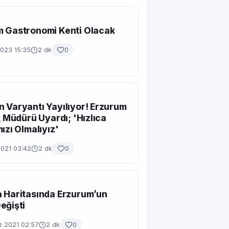
m Gastronomi Kenti Olacak
2023 15:35
2 dk
0
 Varyantı Yayılıyor! Erzurum
ık Müdürü Uyardı; 'Hızlıca
mızı Olmalıyız'
2021 03:42
2 dk
0
 Haritasında Erzurum’un
eğişti
 2021 02:57
2 dk
0