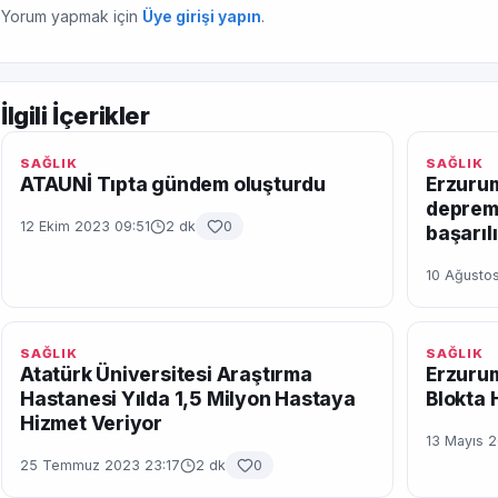
Yorum yapmak için
Üye girişi yapın
.
İlgili İçerikler
SAĞLIK
SAĞLIK
ATAUNİ Tıpta gündem oluşturdu
Erzurum
deprem
12 Ekim 2023 09:51
2 dk
0
başarıl
10 Ağusto
SAĞLIK
SAĞLIK
Atatürk Üniversitesi Araştırma
Erzurum
Hastanesi Yılda 1,5 Milyon Hastaya
Blokta 
Hizmet Veriyor
13 Mayıs 
25 Temmuz 2023 23:17
2 dk
0