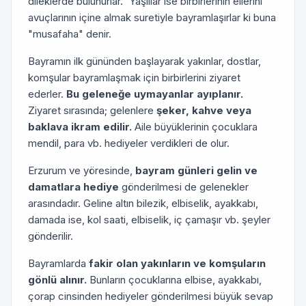
dileklerde bulunurlar. 'Yaşlılar ise birbirlerinin ellerini
avuçlarının içine almak suretiyle bayramlaşırlar ki buna
"musafaha" denir.
Bayramın ilk gününden başlayarak yakınlar, dostlar,
komşular bayramlaşmak için birbirlerini ziyaret
ederler.
Bu geleneğe uymayanlar ayıplanır.
Ziyaret sırasında; gelenlere
şeker, kahve veya
baklava ikram edilir.
Aile büyüklerinin çocuklara
mendil, para vb. hediyeler verdikleri de olur.
Erzurum ve yöresinde,
bayram günleri gelin ve
damatlara hediye
gönderilmesi de gelenekler
arasındadır. Geline altın bilezik, elbiselik, ayakkabı,
damada ise, kol saati, elbiselik, iç çamaşır vb. şeyler
gönderilir.
Bayramlarda
fakir olan yakınların ve komşuların
gönlü alınır.
Bunların çocuklarına elbise, ayakkabı,
çorap cinsinden hediyeler gönderilmesi büyük sevap