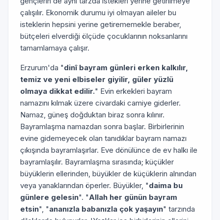
gençlerin de aynı tarzda istekleri yerine getirilmeye
çalışılır. Ekonomik durumu iyi olmayan aileler bu
isteklerin hepsini yerine getirememekle beraber,
bütçeleri elverdiği ölçüde çocuklarının noksanlarını
tamamlamaya çalışır.
Erzurum'da "
dinî bayram günleri erken kalkılır,
temiz ve yeni elbiseler giyilir, güler yüzlü
olmaya dikkat edilir.
" Evin erkekleri bayram
namazını kılmak üzere civardaki camiye giderler.
Namaz, güneş doğduktan biraz sonra kılınır.
Bayramlaşma namazdan sonra başlar. Birbirlerinin
evine gidemeyecek olan tanıdıklar bayram namazı
çıkışında bayramlaşırlar. Eve dönülünce de ev halkı ile
bayramlaşılır. Bayramlaşma sırasında; küçükler
büyüklerin ellerinden, büyükler de küçüklerin alnından
veya yanaklarından öperler. Büyükler, "
daima bu
günlere gelesin
". "
Allah her günün bayram
etsin
", "
ananızla babanızla çok yaşayın
" tarzında