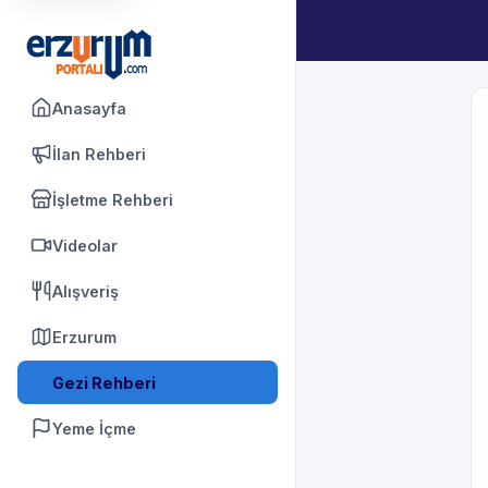
Anasayfa
İlan Rehberi
İşletme Rehberi
Videolar
Alışveriş
Erzurum
Gezi Rehberi
Yeme İçme