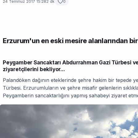
24 Temmuz 2017 15:28
2 dk
0
Erzurum'un en eski mesire alanlarından bi
Peygamber Sancaktarı Abdurrahman Gazi Türbesi ve 
ziyaretçilerini bekliyor...
Palandöken dağının eteklerinde şehre hakim bir tepede y
Türbesi. Erzurumluların ve şehre misafir gelenlerin sıklıkla 
Peygamberin sancaktarlığını yapmış sahabeyi ziyaret etmey