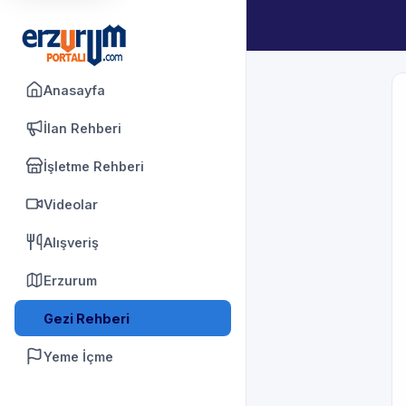
Anasayfa
İlan Rehberi
İşletme Rehberi
Videolar
Alışveriş
Erzurum
Gezi Rehberi
Yeme İçme