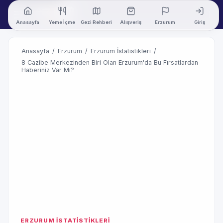
Anasayfa
Yeme İçme
Gezi Rehberi
Alışveriş
Erzurum
Giriş
Anasayfa
/
Erzurum
/
Erzurum İstatistikleri
/
8 Cazibe Merkezinden Biri Olan Erzurum'da Bu Fırsatlardan
Haberiniz Var Mı?
ERZURUM İSTATİSTİKLERİ