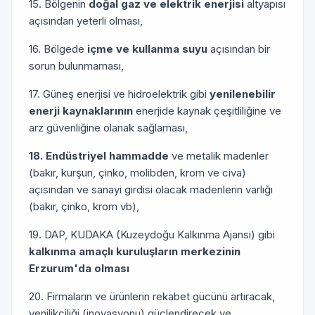
15. Bölgenin
doğal gaz ve elektrik enerjisi
altyapısı
açısından yeterli olması,
16. Bölgede
içme ve kullanma suyu
açısından bir
sorun bulunmaması,
17. Güneş enerjisi ve hidroelektrik gibi
yenilenebilir
enerji kaynaklarının
enerjide kaynak çeşitliliğine ve
arz güvenliğine olanak sağlaması,
18. Endüstriyel hammadde
ve metalik madenler
(bakır, kurşun, çinko, molibden, krom ve civa)
açısından ve sanayi girdisi olacak madenlerin varlığı
(bakır, çinko, krom vb),
19. DAP, KUDAKA (Kuzeydoğu Kalkınma Ajansı) gibi
kalkınma amaçlı kuruluşların merkezinin
Erzurum'da olması
20. Firmaların ve ürünlerin rekabet gücünü artıracak,
yenilikçiliği (inovasyonu) güçlendirecek ve