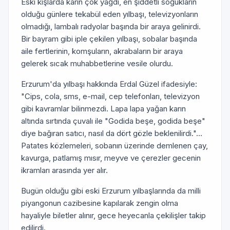
Eski kışlarda karın çok yağdı, en şiddetli soğukların
olduğu günlere tekabül eden yılbaşı, televizyonların
olmadığı, lambalı radyolar başında bir araya gelinirdi.
Bir bayram gibi iple çekilen yılbaşı, sobalar başında
aile fertlerinin, komşuların, akrabaların bir araya
gelerek sıcak muhabbetlerine vesile olurdu.
Erzurum'da yılbaşı hakkında Erdal Güzel ifadesiyle:
"Cips, cola, sms, e-mail, cep telefonları, televizyon
gibi kavramlar bilinmezdi. Lapa lapa yağan karın
altında sırtında çuvalı ile "Godida beşe, godida beşe"
diye bağıran satıcı, nasıl da dört gözle beklenilirdi."...
Patates közlemeleri, sobanın üzerinde demlenen çay,
kavurga, patlamış mısır, meyve ve çerezler gecenin
ikramları arasında yer alır.
Bugün olduğu gibi eski Erzurum yılbaşlarında da milli
piyangonun cazibesine kapılarak zengin olma
hayaliyle biletler alınır, gece heyecanla çekilişler takip
edilirdi.