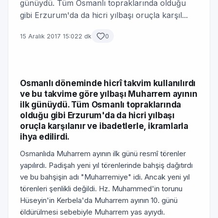
günüydü. Tüm Osmanlı topraklarında olduğu
gibi Erzurum'da da hicri yılbaşı oruçla karşıl...
15 Aralık 2017 15:02
2 dk
0
Osmanlı döneminde hicrî takvim kullanılırdı
ve bu takvime göre yılbaşı Muharrem ayının
ilk günüydü. Tüm Osmanlı topraklarında
olduğu gibi Erzurum'da da hicri yılbaşı
oruçla karşılanır ve ibadetlerle, ikramlarla
ihya edilirdi.
Osmanlıda Muharrem ayının ilk günü resmî törenler
yapılırdı. Padişah yeni yıl törenlerinde bahşiş dağıtırdı
ve bu bahşişin adı "Muharremiye" idi. Ancak yeni yıl
törenleri şenlikli değildi. Hz. Muhammed'in torunu
Hüseyin'in Kerbela'da Muharrem ayının 10. günü
öldürülmesi sebebiyle Muharrem yas ayıydı.