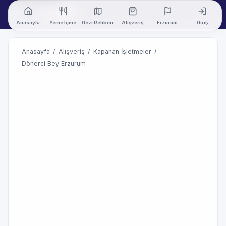
Anasayfa
Yeme İçme
Gezi Rehberi
Alışveriş
Erzurum
Giriş
Anasayfa
/
Alışveriş
/
Kapanan İşletmeler
/
Dönerci Bey Erzurum