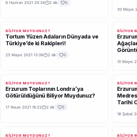
6 Haziran 2021 20:34
2 dk
0
30 Mayıs 
BİLİYOR MUYDUNUZ?
BİLİYOR
Tortum Yüzen Adaların Dünyada ve
Erzurum
Türkiye’de ki Rakipleri!
Ağaçlar
Görüntü
25 Mayıs 2021 13:39
2 dk
0
10 Mayıs 2
BİLİYOR MUYDUNUZ?
BİLİYOR
Erzurum Toplarının Londra’ya
Erzurum
Götürüldüğünü Biliyor Muydunuz?
Medrese
Tarihi 
17 Nisan 2021 16:22
2 dk
0
18 Şubat 2
BİLİYOR MUYDUNUZ?
BİLİYOR