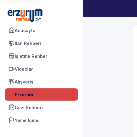
Anasayfa
İlan Rehberi
İşletme Rehberi
Videolar
Alışveriş
Erzurum
Gezi Rehberi
Yeme İçme