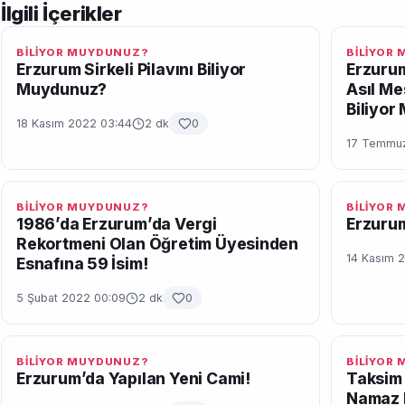
İlgili İçerikler
BİLİYOR MUYDUNUZ?
BİLİYOR
Erzurum Sirkeli Pilavını Biliyor
Erzurum
Muydunuz?
Asıl Me
Biliyo
18 Kasım 2022 03:44
2 dk
0
17 Temmuz
BİLİYOR MUYDUNUZ?
BİLİYOR
1986’da Erzurum’da Vergi
Erzurum
Rekortmeni Olan Öğretim Üyesinden
14 Kasım 2
Esnafına 59 İsim!
5 Şubat 2022 00:09
2 dk
0
BİLİYOR MUYDUNUZ?
BİLİYOR
Erzurum’da Yapılan Yeni Cami!
Taksim 
Namaz 