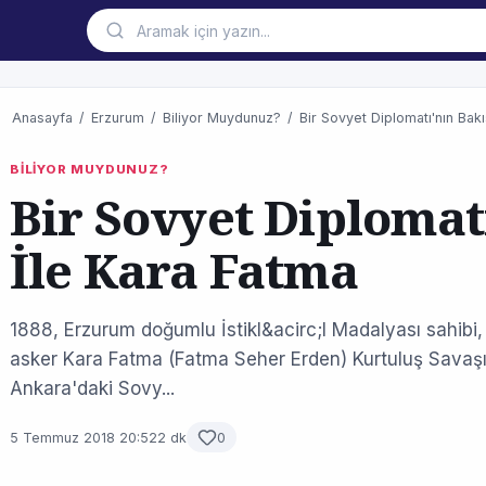
Anasayfa
/
Erzurum
/
Biliyor Muydunuz?
/
Bir Sovyet Diplomatı'nın Bakı
BİLİYOR MUYDUNUZ?
Bir Sovyet Diplomat
İle Kara Fatma
1888, Erzurum doğumlu İstikl&acirc;l Madalyası sahibi
asker Kara Fatma (Fatma Seher Erden) Kurtuluş Savaş
Ankara'daki Sovy...
5 Temmuz 2018 20:52
2 dk
0