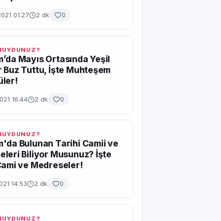
2021 01:27
2 dk
0
 MUYDUNUZ?
’da Mayıs Ortasında Yeşil
 Buz Tuttu, İşte Muhteşem
ler!
021 16:44
2 dk
0
 MUYDUNUZ?
'da Bulunan Tarihi Camii ve
leri Biliyor Musunuz? İşte
Cami ve Medreseler!
021 14:53
2 dk
0
 MUYDUNUZ?