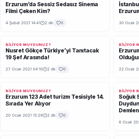
Erzurum’da Sessiz Sedasız Sinema
İstanbu
Filmi Çeken Kim?
Erzuru
4 Şubat 2021 14:41
2 dk
0
30 Ocak 2
BİLİYOR MUYDUNUZ?
BİLİYOR
Nusret Gökçe Türkiye’yi Tanıtacak
Erzurum
19 Şef Arasında!
Olduğu
27 Ocak 2021 04:10
2 dk
0
22 Ocak 2
BİLİYOR MUYDUNUZ?
BİLİYOR
Erzurum 123 Adet turizm Tesisiyle 14.
Soğuk S
Sırada Yer Alıyor
Duydun
Demlen
20 Ocak 2021 15:29
2 dk
0
6 Ocak 20