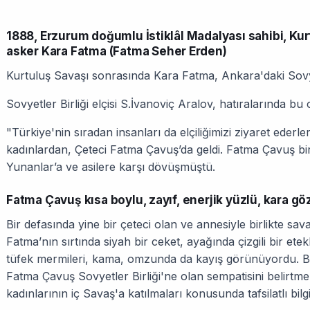
1888, Erzurum doğumlu İstiklâl Madalyası sahibi, Ku
asker
Kara Fatma
(Fatma Seher Erden)
Kurtuluş Savaşı sonrasında Kara Fatma, Ankara'daki Sovyet 
Sovyetler Birliği elçisi S.İvanoviç Aralov, hatıralarında bu o
"Türkiye'nin sıradan insanları da elçiliğimizi ziyaret ederler
kadınlardan, Çeteci Fatma Çavuş’da geldi. Fatma Çavuş bi
Yunanlar’a ve asilere karşı dövüşmüştü.
Fatma Çavuş kısa boylu, zayıf, enerjik yüzlü, kara gözl
Bir defasında yine bir çeteci olan ve annesiyle birlikte savaş
Fatma’nın sırtında siyah bir ceket, ayağında çizgili bir ete
tüfek mermileri, kama, omzunda da kayış görünüyordu. Baş
Fatma Çavuş Sovyetler Birliği'ne olan sempatisini belirtmek
kadınlarının iç Savaş'a katılmaları konusunda tafsilatlı bilgi 