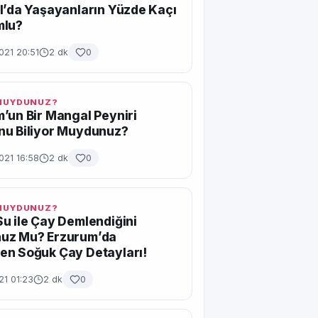
l’da Yaşayanların Yüzde Kaçı
mlu?
021 20:51
2 dk
0
 MUYDUNUZ?
’un Bir Mangal Peyniri
nu Biliyor Muydunuz?
021 16:58
2 dk
0
 MUYDUNUZ?
u ile Çay Demlendiğini
uz Mu? Erzurum’da
en Soğuk Çay Detayları!
21 01:23
2 dk
0