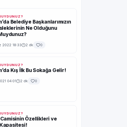
 MUYDUNUZ?
’da Belediye Başkanlarımızın
sleklerinin Ne Olduğunu
r Muydunuz?
 2022 18:33
2 dk
0
 MUYDUNUZ?
’da Kış İlk Bu Sokağa Gelir!
021 04:01
2 dk
0
 MUYDUNUZ?
Camisinin Özellikleri ve
Kapasitesi!