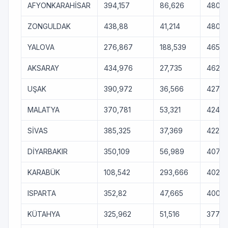
AFYONKARAHİSAR
394,157
86,626
480,7
ZONGULDAK
438,88
41,214
480,0
YALOVA
276,867
188,539
465,4
AKSARAY
434,976
27,735
462,71
UŞAK
390,972
36,566
427,5
MALATYA
370,781
53,321
424,1
SİVAS
385,325
37,369
422,6
DİYARBAKIR
350,109
56,989
407,0
KARABÜK
108,542
293,666
402,2
ISPARTA
352,82
47,665
400,4
KÜTAHYA
325,962
51,516
377,4