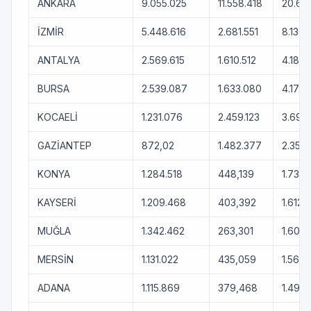
ANKARA
9.055.025
11.558.418
20.61
İZMİR
5.448.616
2.681.551
8.130.
ANTALYA
2.569.615
1.610.512
4.180.
BURSA
2.539.087
1.633.080
4.172.
KOCAELİ
1.231.076
2.459.123
3.690.
GAZİANTEP
872,02
1.482.377
2.354
KONYA
1.284.518
448,139
1.732.
KAYSERİ
1.209.468
403,392
1.612.
MUĞLA
1.342.462
263,301
1.605.
MERSİN
1.131.022
435,059
1.566.
ADANA
1.115.869
379,468
1.495.