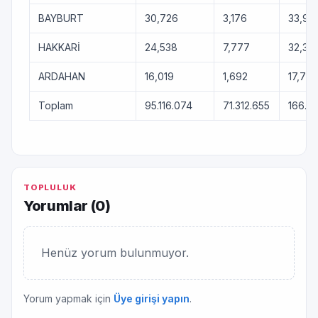
BAYBURT
30,726
3,176
33,90
HAKKARİ
24,538
7,777
32,315
ARDAHAN
16,019
1,692
17,711
Toplam
95.116.074
71.312.655
166.4
TOPLULUK
Yorumlar (
0
)
Henüz yorum bulunmuyor.
Yorum yapmak için
Üye girişi yapın
.