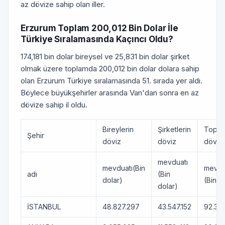
az dövize sahip olan iller.
Erzurum Toplam 200,012 Bin Dolar İle
Türkiye Sıralamasında Kaçıncı Oldu?
174,181 bin dolar bireysel ve 25,831 bin dolar şirket
olmak üzere toplamda 200,012 bin dolar dolara sahip
olan Erzurum Türkiye sıralamasında 51. sırada yer aldı.
Böylece büyükşehirler arasında Van'dan sonra en az
dövize sahip il oldu.
Bireylerin
Şirketlerin
Topla
Şehir
döviz
döviz
döviz
mevduatı
mevduatı(Bin
mevdu
adı
(Bin
dolar)
(Bin d
dolar)
İSTANBUL
48.827.297
43.547.152
92.37