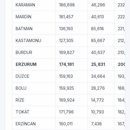
KARAMAN
186,698
46,296
232,9
MARDİN
181,457
40,613
222,0
BATMAN
136,193
85,618
221,81
KASTAMONU
127,305
85,667
212,9
BURDUR
169,827
40,637
210,4
ERZURUM
174,181
25,831
200,
DÜZCE
159,163
34,664
193,8
BOLU
159,925
28,276
188,20
RİZE
169,924
14,772
184,6
TOKAT
171,796
10,793
182,5
ERZİNCAN
160,011
7,438
167,4