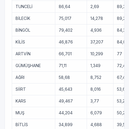
TUNCELİ
86,64
2,69
89,33
BİLECİK
75,017
14,278
89,29
BİNGÖL
79,402
4,936
84,33
KİLİS
46,876
37,207
84,08
ARTVİN
66,701
10,299
77
GÜMÜŞHANE
71,11
1,349
72,45
AĞRI
58,68
8,752
67,43
SİİRT
45,643
8,016
53,65
KARS
49,467
3,77
53,23
MUŞ
44,204
6,079
50,28
BİTLİS
34,899
4,688
39,58