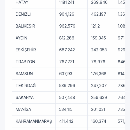
HATAY
1.181.241
269,946
1.451.
DENİZLİ
904,126
462,197
1.366.
BALIKESİR
962,579
121,2
1.083
AYDIN
812,286
159,345
971,63
ESKİŞEHİR
687,242
242,053
929,2
TRABZON
767,731
78,976
846,7
SAMSUN
637,93
176,368
814,2
TEKİRDAĞ
539,296
247,207
786,5
SAKARYA
507,448
256,639
764,0
MANİSA
534,115
201,031
735,1
KAHRAMANMARAŞ
411,442
160,374
571,81