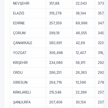
NEVŞEHİR
351,88
22,043
373,9
ELAZIĞ
319,278
38,144
357,4
EDİRNE
257,359
89,996
347,3
ÇORUM
299,19
46,055
345,2
ÇANAKKALE
280,691
42,69
323,3
YOZGAT
306,498
12,407
318,9
KIRŞEHİR
234,086
58,911
292,9
ORDU
266,251
26,363
292,6
GİRESUN
264,716
13,596
278,31
KIRKLARELİ
215,548
22,286
237,8
ŞANLIURFA
207,406
30,134
237,5