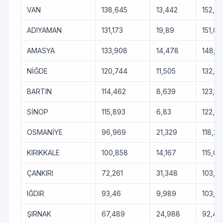
VAN
138,645
13,442
152,0
ADIYAMAN
131,173
19,89
151,06
AMASYA
133,908
14,478
148,3
NİĞDE
120,744
11,505
132,2
BARTIN
114,462
8,639
123,1
SİNOP
115,893
6,83
122,7
OSMANİYE
96,969
21,329
118,29
KIRIKKALE
100,858
14,167
115,02
ÇANKIRI
72,261
31,348
103,6
IĞDIR
93,46
9,989
103,4
ŞIRNAK
67,489
24,988
92,47