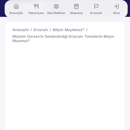
Anasayfa
Yeme İçme
Gezi Rehberi
Alışveriş
Erzurum
Giriş
Anasayfa
/
Erzurum
/
Biliyor Muydunuz?
/
Müslüm Gürses'in Seslendirdiği Erzurum Türkülerini Biliyor
Musunuz?