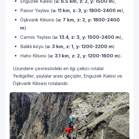
Engüzek Kalesi (
u: 6.5 km, z: 2, y: 1500 m
),
Paisor Yaylası (
u: 11 km, z: 3, y: 1800-2400 m
),
Öşkvank Kilisesi (
u: 7 km, z: 2, y: 1800-2400
m
)
Carmis Yaylası (
u: 13.4, z: 3, y: 1500-2400 m
),
Balıklı köyü (
u: 3 km, z: 1, y: 1200-2200 m
)
Haho Klisesi (
u: 3.1 km, z: 2, y: 1200-1600 m
).
Uzundere çevresindeki en ilgi çekici rotalar
Yedigöller, yaylalar arası geçişler, Enguzek Kalesi ve
Öşkvank Kilisesi rotalarıdır.