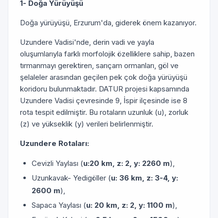
1- Doğa Yürüyüşü
Doğa yürüyüşü, Erzurum'da, giderek önem kazanıyor.
Uzundere Vadisi'nde, derin vadi ve yayla
oluşumlarıyla farklı morfolojik özelliklere sahip, bazen
tırmanmayı gerektiren, sarıçam ormanları, göl ve
şelaleler arasından geçilen pek çok doğa yürüyüşü
koridoru bulunmaktadır. DATUR projesi kapsamında
Uzundere Vadisi çevresinde 9, İspir ilçesinde ise 8
rota tespit edilmiştir. Bu rotaların uzunluk (u), zorluk
(z) ve yükseklik (y) verileri belirlenmiştir.
Uzundere Rotaları:
Cevizli Yaylası (
u:20 km, z: 2, y: 2260 m
),
Uzunkavak- Yedigöller (
u: 36 km, z: 3-4, y:
2600 m
),
Sapaca Yaylası (
u: 20 km, z: 2, y: 1100 m
),