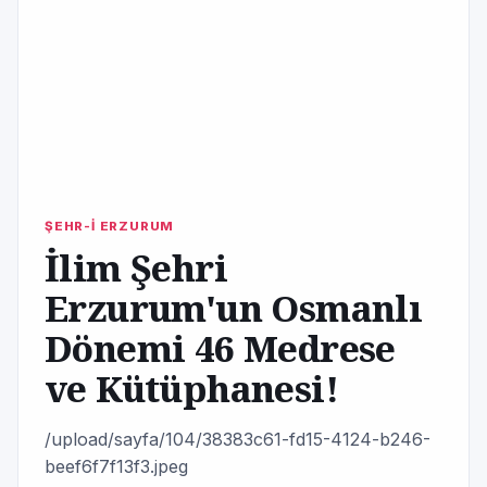
ŞEHR-İ ERZURUM
İlim Şehri
Erzurum'un Osmanlı
Dönemi 46 Medrese
ve Kütüphanesi!
/upload/sayfa/104/38383c61-fd15-4124-b246-
beef6f7f13f3.jpeg