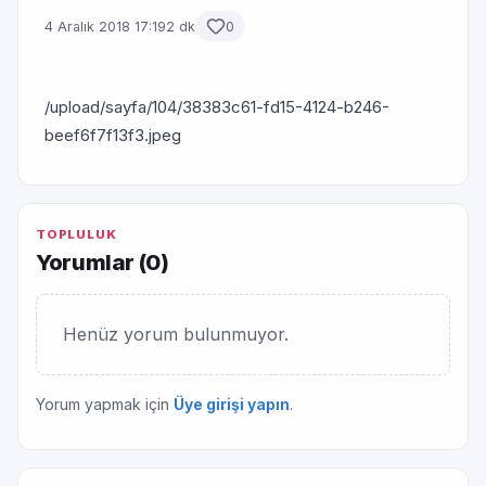
4 Aralık 2018 17:19
2 dk
0
/upload/sayfa/104/38383c61-fd15-4124-b246-
beef6f7f13f3.jpeg
TOPLULUK
Yorumlar (
0
)
Henüz yorum bulunmuyor.
Yorum yapmak için
Üye girişi yapın
.