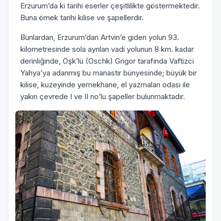
Erzurum’da ki tarihi eserler çeşitlilikte göstermektedir.
Buna örnek tarihi kilise ve şapellerdir.
Bunlardan, Erzurum’dan Artvin’e giden yolun 93.
kilometre­sinde sola ayrılan vadi yolunun 8 km. kadar
derinliğinde, Öşk’lü (Oschk) Grigor tarafında Vaftizci
Yahya’ya adan­mış bu manastır bünyesinde; büyük bir
kilise, kuzeyinde yemekhane, el yazmaları odası ile
yakın çevrede I ve II no’lu şapeller bulunmaktadır.