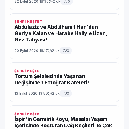
22 Eylül 2020 18:30
2 dk
0
ŞEHRİ KEŞFET
Abdülaziz ve Abdülhamit Han'dan
Geriye Kalan ve Harabe Haliyle Üzen,
Gez Tabyası!
20 Eylül 2020 16:17
2 dk
0
ŞEHRİ KEŞFET
Tortum Şelalesinde Yaşanan
Değişimden Fotoğraf Kareleri!
13 Eylül 2020 13:59
2 dk
0
ŞEHRİ KEŞFET
İspir'in Garmirik Köyü, Masalsı Yaşam
İçerisinde Koşturan Dağ Keçileri ile Çok