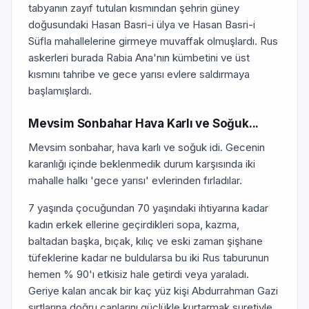
tabyanın zayıf tutulan kısmından şehrin güney
doğusundaki Hasan Basri-i ülya ve Hasan Basri-i
Süfla mahallelerine girmeye muvaffak olmuşlardı. Rus
askerleri burada Rabia Ana'nın kümbetini ve üst
kısmını tahribe ve gece yarısı evlere saldırmaya
başlamışlardı.
Mevsim Sonbahar Hava Karlı ve Soğuk...
Mevsim sonbahar, hava karlı ve soğuk idi. Gecenin
karanlığı içinde beklenmedik durum karşısında iki
mahalle halkı 'gece yarısı' evlerinden fırladılar.
7 yaşında çocuğundan 70 yaşındaki ihtiyarına kadar
kadın erkek ellerine geçirdikleri sopa, kazma,
baltadan başka, bıçak, kılıç ve eski zaman şişhane
tüfeklerine kadar ne buldularsa bu iki Rus taburunun
hemen % 90'ı etkisiz hale getirdi veya yaraladı.
Geriye kalan ancak bir kaç yüz kişi Abdurrahman Gazi
sırtlarına doğru canlarını güçlükle kurtarmak suretiyle