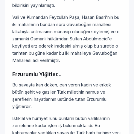
bildirisini yayınlamıştı.
Vali ve Kumandan Feyzullah Paşa, Hasan Basri'nin bu
iki mahallenin bundan sora Gavurboğan mahallesi
lakabıyla anılmasının münasip olacağını söylemiş ve o
zamanki Osmanlı hükümdarı Sultan Abdülmecid'e
keyfiyeti arz ederek iradesini almış olup bu suretle o
tarihten bu güne kadar bu iki mahalleye Gavurboğan
Mahallesi adı verilmiştir.
Erzurumlu Yiğitler...
Bu savaşta kan döken, can veren kadın ve erkek
bütün şehit ve gaziler Türk milletinin namus ve
şereflerini hayatlarının üstünde tutan Erzurumlu
yiğitlerdir.
İstiklal ve hürriyet ruhu bunların bütün varlıklarının
zerrelerine kadar işlemiş bulunmakta idi. Bu
kahramanlar yaptıkları savaş ile Türk harb tarihine yeni,