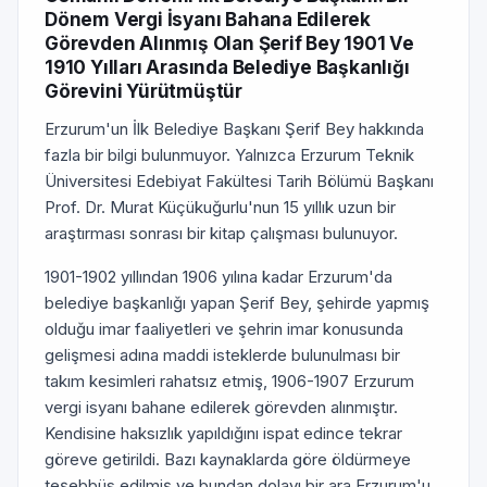
Dönem Vergi İsyanı Bahana Edilerek
Görevden Alınmış Olan Şerif Bey 1901 Ve
1910 Yılları Arasında Belediye Başkanlığı
Görevini Yürütmüştür
Erzurum'un İlk Belediye Başkanı Şerif Bey hakkında
fazla bir bilgi bulunmuyor. Yalnızca Erzurum Teknik
Üniversitesi Edebiyat Fakültesi Tarih Bölümü Başkanı
Prof. Dr. Murat Küçükuğurlu'nun 15 yıllık uzun bir
araştırması sonrası bir kitap çalışması bulunuyor.
1901-1902 yıllından 1906 yılına kadar Erzurum'da
belediye başkanlığı yapan Şerif Bey, şehirde yapmış
olduğu imar faaliyetleri ve şehrin imar konusunda
gelişmesi adına maddi isteklerde bulunulması bir
takım kesimleri rahatsız etmiş, 1906-1907 Erzurum
vergi isyanı bahane edilerek görevden alınmıştır.
Kendisine haksızlık yapıldığını ispat edince tekrar
göreve getirildi. Bazı kaynaklarda göre öldürmeye
teşebbüs edilmiş ve bundan dolayı bir ara Erzurum'u