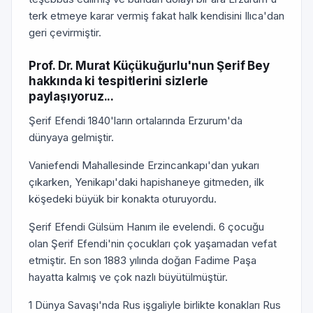
terk etmeye karar vermiş fakat halk kendisini Ilıca'dan
geri çevirmiştir.
Prof. Dr. Murat Küçükuğurlu'nun Şerif Bey
hakkında ki tespitlerini sizlerle
paylaşıyoruz...
Şerif Efendi 1840'ların ortalarında Erzurum'da
dünyaya gelmiştir.
Vaniefendi Mahallesinde Erzincankapı'dan yukarı
çıkarken, Yenikapı'daki hapishaneye gitmeden, ilk
köşedeki büyük bir konakta oturuyordu.
Şerif Efendi Gülsüm Hanım ile evelendi. 6 çocuğu
olan Şerif Efendi'nin çocukları çok yaşamadan vefat
etmiştir. En son 1883 yılında doğan Fadime Paşa
hayatta kalmış ve çok nazlı büyütülmüştür.
1 Dünya Savaşı'nda Rus işgaliyle birlikte konakları Rus