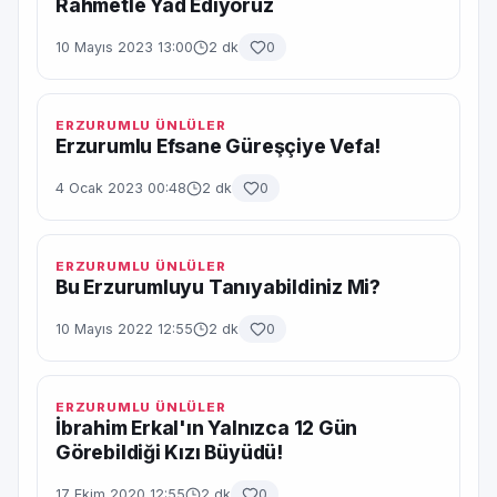
Rahmetle Yad Ediyoruz
10 Mayıs 2023 13:00
2 dk
0
ERZURUMLU ÜNLÜLER
Erzurumlu Efsane Güreşçiye Vefa!
4 Ocak 2023 00:48
2 dk
0
ERZURUMLU ÜNLÜLER
Bu Erzurumluyu Tanıyabildiniz Mi?
10 Mayıs 2022 12:55
2 dk
0
ERZURUMLU ÜNLÜLER
İbrahim Erkal'ın Yalnızca 12 Gün
Görebildiği Kızı Büyüdü!
17 Ekim 2020 12:55
2 dk
0