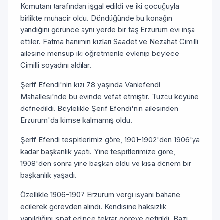
Komutanı tarafından işgal edildi ve iki çocuğuyla
birlikte muhacir oldu. Döndüğünde bu konağın
yandığını görünce aynı yerde bir taş Erzurum evi inşa
ettiler. Fatma hanımın kızları Saadet ve Nezahat Cimilli
ailesine mensup iki öğretmenle evlenip böylece
Cimilli soyadını aldılar.
Şerif Efendi'nin kızı 78 yaşında Vaniefendi
Mahallesi'nde bu evinde vefat etmiştir. Tuzcu köyüne
defnedildi. Böylelikle Şerif Efendi'nin ailesinden
Erzurum'da kimse kalmamış oldu.
Şerif Efendi tespitlerimiz göre, 1901-1902'den 1906'ya
kadar başkanlık yaptı. Yine tespitlerimize göre,
1908'den sonra yine başkan oldu ve kısa dönem bir
başkanlık yaşadı.
Özellikle 1906-1907 Erzurum vergi isyanı bahane
edilerek görevden alındı. Kendisine haksızlık
yapıldığını ispat edince tekrar göreve getirildi. Bazı