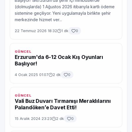
Başlıyor! 📝Erzurum’da şehir içi minibüslerde
(dolmuşlarda) 1 Ağustos 2026 itibarıyla kartlı ödeme
sistemine geçiliyor. Yeni uygulamayla birlikte şehir
merkezinde hizmet ver...
22 Temmuz 2026 18:32
1 dk
0
GÜNCEL
Erzurum'da 6-12 Ocak Kış Oyunları
Başlıyor!
4 Ocak 2025 01:07
2 dk
0
GÜNCEL
Vali Buz Duvarı Tırmanışı Meraklılarını
Palandöken’e Davet Etti!
15 Aralık 2024 23:23
2 dk
0