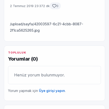
2 Temmuz 2019 23:37
2 dk
0
/upload/sayfa/42003597-6c21-4cbb-8087-
2f1ca5625265.jpg
TOPLULUK
Yorumlar (
0
)
Henüz yorum bulunmuyor.
Yorum yapmak için
Üye girişi yapın
.