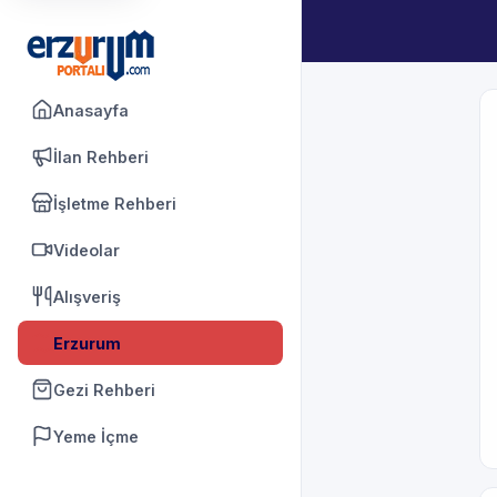
Anasayfa
İlan Rehberi
İşletme Rehberi
Videolar
Alışveriş
Erzurum
Gezi Rehberi
Yeme İçme