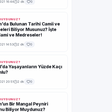
021 16:44
2 dk
0
 MUYDUNUZ?
'da Bulunan Tarihi Camii ve
leri Biliyor Musunuz? İşte
Cami ve Medreseler!
021 14:53
2 dk
0
 MUYDUNUZ?
l’da Yaşayanların Yüzde Kaçı
mlu?
021 20:51
2 dk
0
 MUYDUNUZ?
’un Bir Mangal Peyniri
nu Biliyor Muydunuz?