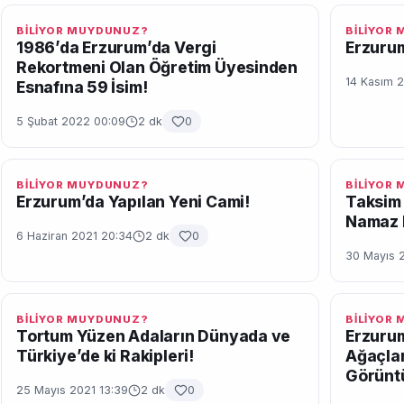
BİLİYOR MUYDUNUZ?
BİLİYOR
1986’da Erzurum’da Vergi
Erzurum
Rekortmeni Olan Öğretim Üyesinden
14 Kasım 2
Esnafına 59 İsim!
5 Şubat 2022 00:09
2 dk
0
BİLİYOR MUYDUNUZ?
BİLİYOR
Erzurum’da Yapılan Yeni Cami!
Taksim 
Namaz 
6 Haziran 2021 20:34
2 dk
0
30 Mayıs 
BİLİYOR MUYDUNUZ?
BİLİYOR
Tortum Yüzen Adaların Dünyada ve
Erzurum
Türkiye’de ki Rakipleri!
Ağaçlar
Görüntü
25 Mayıs 2021 13:39
2 dk
0