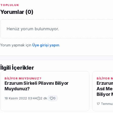
TOPLULUK
Yorumlar (
0
)
Henüz yorum bulunmuyor.
Yorum yapmak için
Üye girişi yapın
.
İlgili İçerikler
BİLİYOR MUYDUNUZ?
BİLİYOR
Erzurum Sirkeli Pilavını Biliyor
Erzurum
Muydunuz?
Asıl Me
Biliyo
18 Kasım 2022 03:44
2 dk
0
17 Temmuz