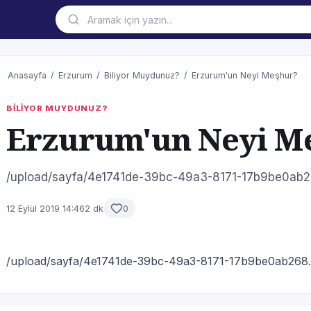
Anasayfa
/
Erzurum
/
Biliyor Muydunuz?
/
Erzurum'un Neyi Meşhur?
BİLİYOR MUYDUNUZ?
Erzurum'un Neyi M
/upload/sayfa/4e1741de-39bc-49a3-8171-17b9be0ab2
12 Eylül 2019 14:46
2 dk
0
/upload/sayfa/4e1741de-39bc-49a3-8171-17b9be0ab268.