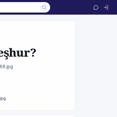
eşhur?
68.jpg
jpg