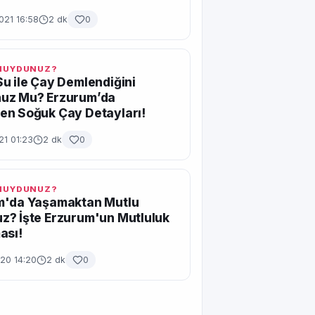
021 16:58
2 dk
0
 MUYDUNUZ?
u ile Çay Demlendiğini
uz Mu? Erzurum’da
en Soğuk Çay Detayları!
21 01:23
2 dk
0
 MUYDUNUZ?
m'da Yaşamaktan Mutlu
? İşte Erzurum'un Mutluluk
ası!
20 14:20
2 dk
0