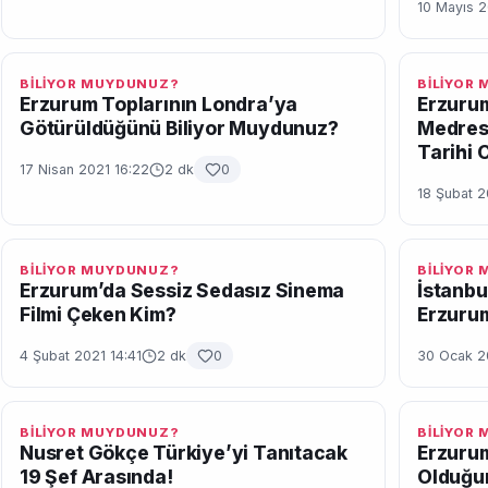
10 Mayıs 2
BİLİYOR MUYDUNUZ?
BİLİYOR
Erzurum Toplarının Londra’ya
Erzurum
Götürüldüğünü Biliyor Muydunuz?
Medrese
Tarihi 
17 Nisan 2021 16:22
2 dk
0
18 Şubat 2
BİLİYOR MUYDUNUZ?
BİLİYOR
Erzurum’da Sessiz Sedasız Sinema
İstanbu
Filmi Çeken Kim?
Erzuru
4 Şubat 2021 14:41
2 dk
0
30 Ocak 2
BİLİYOR MUYDUNUZ?
BİLİYOR
Nusret Gökçe Türkiye’yi Tanıtacak
Erzurum
19 Şef Arasında!
Olduğu