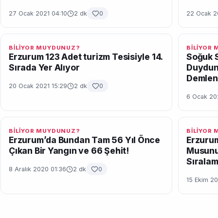
27 Ocak 2021 04:10
2 dk
0
22 Ocak 2
BİLİYOR MUYDUNUZ?
BİLİYOR
Erzurum 123 Adet turizm Tesisiyle 14.
Soğuk S
Sırada Yer Alıyor
Duydun
Demlen
20 Ocak 2021 15:29
2 dk
0
6 Ocak 20
BİLİYOR MUYDUNUZ?
BİLİYOR
Erzurum’da Bundan Tam 56 Yıl Önce
Erzuru
Çıkan Bir Yangın ve 66 Şehit!
Musunuz
Sıralam
8 Aralık 2020 01:36
2 dk
0
15 Ekim 20