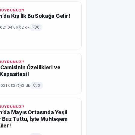
 MUYDUNUZ?
’da Kış İlk Bu Sokağa Gelir!
021 04:01
2 dk
0
 MUYDUNUZ?
Camisinin Özellikleri ve
Kapasitesi!
2021 01:27
2 dk
0
 MUYDUNUZ?
’da Mayıs Ortasında Yeşil
 Buz Tuttu, İşte Muhteşem
ler!