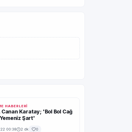
ME HABERLERİ
r. Canan Karatay; 'Bol Bol Cağ
Yemeniz Şart'
022 00:38
2 dk
0