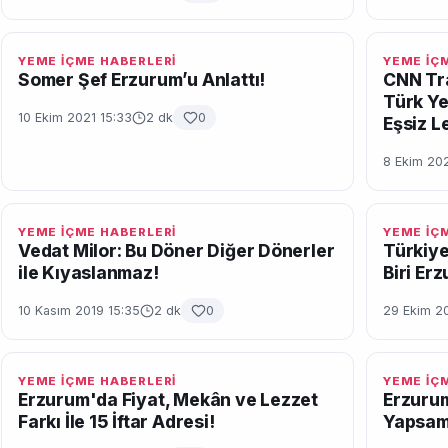
YEME İÇME HABERLERİ
YEME İÇ
Somer Şef Erzurum’u Anlattı!
CNN Tra
Türk Y
10 Ekim 2021 15:33
2 dk
0
Eşsiz L
8 Ekim 20
YEME İÇME HABERLERİ
YEME İÇ
Vedat Milor: Bu Döner Diğer Dönerler
Türkiye
ile Kıyaslanmaz!
Biri Er
10 Kasım 2019 15:35
2 dk
0
29 Ekim 20
YEME İÇME HABERLERİ
YEME İÇ
Erzurum'da Fiyat, Mekân ve Lezzet
Erzurum
Farkı İle 15 İftar Adresi!
Yapsa