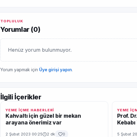
TOPLULUK
Yorumlar (
0
)
Henüz yorum bulunmuyor.
Yorum yapmak için
Üye girişi yapın
.
İlgili İçerikler
YEME İÇME HABERLERİ
YEME İÇ
Kahvaltı için güzel bir mekan
Prof. D
arayana önerimiz var
Kebabı 
2 Şubat 2023 00:25
2 dk
0
5 Şubat 2