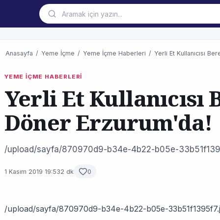
Anasayfa
/
Yeme İçme
/
Yeme İçme Haberleri
/
Yerli Et Kullanıcısı B
YEME İÇME HABERLERİ
Yerli Et Kullanıcısı
Döner Erzurum'da!
/upload/sayfa/870970d9-b34e-4b22-b05e-33b51f139
1 Kasım 2019 19:53
2 dk
0
/upload/sayfa/870970d9-b34e-4b22-b05e-33b51f1395f7.