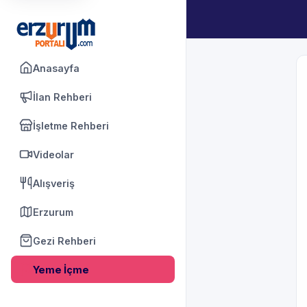
Anasayfa
İlan Rehberi
İşletme Rehberi
Videolar
Alışveriş
Erzurum
Gezi Rehberi
Yeme İçme