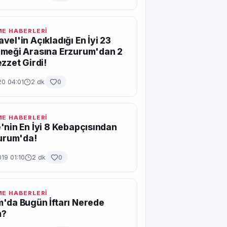
ME HABERLERİ
vel'in Açıkladığı En İyi 23
emeği Arasına Erzurum'dan 2
ezzet Girdi!
20 04:01
2 dk
0
ME HABERLERİ
'nin En İyi 8 Kebapçısından
zurum'da!
19 01:10
2 dk
0
ME HABERLERİ
'da Bugün İftarı Nerede
m?