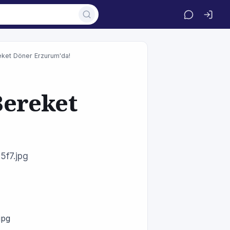
ereket Döner Erzurum'da!
 Bereket
5f7.jpg
jpg