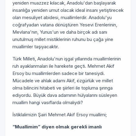
yeniden muazzez kılacak, Anadolu'dan başlayarak
insanlığa yeniden umut olacak ideal insanı yetiştirecek
olan mesuliyet abidesi, muallimlerdir. Anadolu'yu
coğrafyadan vatana dönüştüren Yesevi Erenlerinin,
Mevlana'nın, Yunus'un ve daha birçok adı sanı
unutulmuş millet mistiklerinin ruhunu bu çağa yine
muallimler taşıyacaktır.
Türk Milleti, Anadolu'nun işgal yıllarında muallimlerinin
ruh ayaklanmaları ile harekete geçti. Mehmet Akif
Ersoy bu muallimlerden sadece bir tanesiydi.
Mücadele ve ahlak adamı Akif, özgürlük ve millet
olma bilincini hitabeti ve şiirleri ile topluma şırınga
ediyordu. Büyük dava adamının hülyalarını süsleyen
muallim hangi vasıflarda olmalıydı?
İstiklalimizin Şairi Mehmet Akif Ersoy muallimi;
“Muallimim” diyen olmak gerekli imanlı