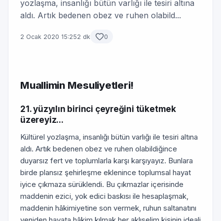
yozlaşma, insanlığı bütün varlığı ile tesiri altına
aldı. Artık bedenen obez ve ruhen olabild...
2 Ocak 2020 15:25
2 dk
0
Muallimin Mesuliyetleri!
21. yüzyılın birinci çeyreğini tüketmek
üzereyiz...
Kültürel yozlaşma, insanlığı bütün varlığı ile tesiri altına
aldı. Artık bedenen obez ve ruhen olabildiğince
duyarsız fert ve toplumlarla karşı karşıyayız. Bunlara
birde plansız şehirleşme eklenince toplumsal hayat
iyice çıkmaza sürüklendi. Bu çıkmazlar içerisinde
maddenin ezici, yok edici baskısı ile hesaplaşmak,
maddenin hâkimiyetine son vermek, ruhun saltanatını
yeniden hayata hâkim kılmak her aklıselim kişinin ideali