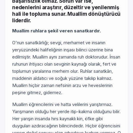
başarısızlık olmaz. Sorun var ise,
nedenlerini araştırır, düzeltir ve yenilenmiş
hali ile topluma sunar. Muallim dönüştürücü
liderdir.
Muallim ruhlara şekil veren sanatkardır.
O'nun sanatkârlığı; sevgi, merhamet ve insanın
yeryüzündeki halifeliğinin inşası bilinci üzerine bina
edilmiştir. Muallim aynı zamanda ruh doktorudur. İnsan
ruhunun ihtiyacı olan sevginin kaynağı olarak, fert ve
toplumun yaralarına merhem olur. Ruhlar sanatkârı,
maddenin aldatıcı ve soğuk yüzüne takılıp kalmaz.
Muallim hiçbir zaman nefsinin arzu ve heveslerinin
peşine gitmez, gidemez.
Muallim öğrencilerini ve hatta velilerini yarıştırmaz.
Yarışmanın olduğu her yerde itip-kakma olduğunu bilir.
Her yarışın insanda hırs kaynaklı kin, öfke gibi
duyguları azdıracağının bilincindedir. Hiçbir öğrencisini
yarışın doğal sonucu olan arbedeye kurban vermez. O