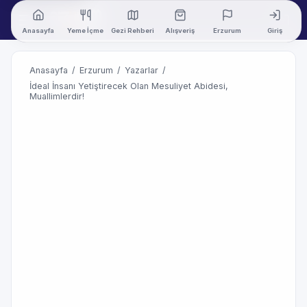
Anasayfa
Yeme İçme
Gezi Rehberi
Alışveriş
Erzurum
Giriş
Anasayfa
/
Erzurum
/
Yazarlar
/
İdeal İnsanı Yetiştirecek Olan Mesuliyet Abidesi,
Muallimlerdir!