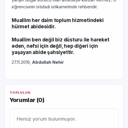
öğrencisinin istidadı istikametinde rehberidir.
Muallim her daim toplum hizmetindeki
hürmet abidesidir.
Muallim ben değil biz düsturu ile hareket
eden, nefsi için değil, hep diğeri için
yaşayan abide şahsiyettir.
27.11.2019,
Abdullah Nehir
TOPLULUK
Yorumlar (
0
)
Henüz yorum bulunmuyor.