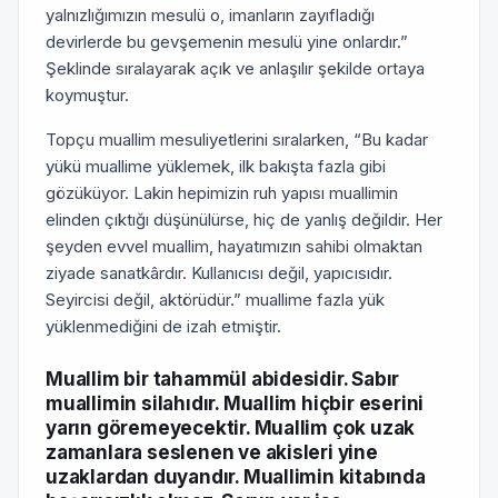
yalnızlığımızın mesulü o, imanların zayıfladığı
devirlerde bu gevşemenin mesulü yine onlardır.”
Şeklinde sıralayarak açık ve anlaşılır şekilde ortaya
koymuştur.
Topçu muallim mesuliyetlerini sıralarken, “Bu kadar
yükü muallime yüklemek, ilk bakışta fazla gibi
gözüküyor. Lakin hepimizin ruh yapısı muallimin
elinden çıktığı düşünülürse, hiç de yanlış değildir. Her
şeyden evvel muallim, hayatımızın sahibi olmaktan
ziyade sanatkârdır. Kullanıcısı değil, yapıcısıdır.
Seyircisi değil, aktörüdür.” muallime fazla yük
yüklenmediğini de izah etmiştir.
Muallim bir tahammül abidesidir. Sabır
muallimin silahıdır. Muallim hiçbir eserini
yarın göremeyecektir. Muallim çok uzak
zamanlara seslenen ve akisleri yine
uzaklardan duyandır. Muallimin kitabında