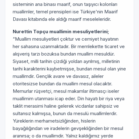
sisteminin ana binası maarif, onun taşıyıcı kolonları
muallimler, temel prensipleri ise Türkiye'nin Maarif
Davası kitabında ele aldığı maarif meseleleridir.
Nurettin Topçu muallimin mesuliyetlerini;
“Muallim mesuliyetleri çoktur ve cemiyet hayatının
her sahasına uzanmaktadır. Bir memlekette ticaret ve
alışveriş tarzı bozuksa bundan muallim mesuldür.
Siyaset, milli tarihin çizdiği yoldan ayrılmış, milletinin
tarihi karakterini kaybetmişse, bundan mesul olan yine
muallimdir. Gençlik avare ve davasız, aileler
otoritesizse bundan da muallim mesul olacaktır.
Memurlar rüşvetçi, mesul makamlar iltimasçı iseler
muallimim utanması icap eder. Din hayatı bir riya veya
taklit merasimi haline gelerek vicdanlar sahipsiz ve
sultansız kalmışsa, bunun da mesulü muallimlerdir.
Yüreklerin merhametsizliğinden, hislerin
bayağılığından ve iradelerin gevşekliğinden bir mesul
aranırsa; o da muallimdir. Yalnız kaldığımız yerde