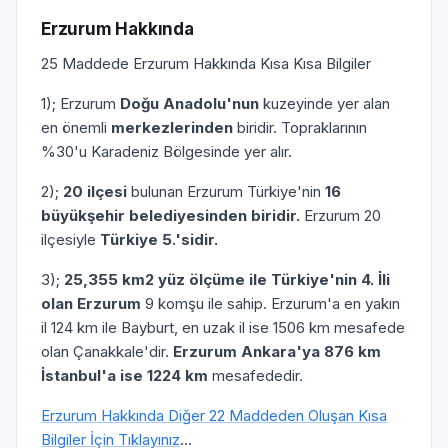
Erzurum Hakkında
25 Maddede Erzurum Hakkında Kısa Kısa Bilgiler
1); Erzurum
Doğu Anadolu'nun
kuzeyinde yer alan
en önemli
merkezlerinden
biridir. Topraklarının
%30'u Karadeniz Bölgesinde yer alır.
2);
20 ilçesi
bulunan Erzurum Türkiye'nin
16
büyükşehir belediyesinden biridir.
Erzurum 20
ilçesiyle
Türkiye 5.'sidir.
3);
25,355 km2 yüz ölçüme ile Türkiye'nin 4. İli
olan Erzurum
9 komşu ile sahip. Erzurum'a en yakın
il 124 km ile Bayburt, en uzak il ise 1506 km mesafede
olan Çanakkale'dir.
Erzurum Ankara'ya 876 km
İstanbul'a ise 1224 km
mesafededir.
Erzurum Hakkında Diğer 22 Maddeden Oluşan Kısa
Bilgiler İçin Tıklayınız
...