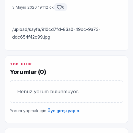
3 Mayıs 2020 19:11
2 dk
0
/upload/sayfa/910cd7fd-83a0-49bc-9a73-
ddc654f42c99.jpg
TOPLULUK
Yorumlar (
0
)
Henüz yorum bulunmuyor.
Yorum yapmak için
Üye girişi yapın
.