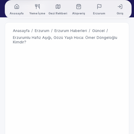
Anasayfa
Yeme İçme
Gezi Rehberi
Alışveriş
Erzurum
Giriş
Anasayfa
/
Erzurum
/
Erzurum Haberleri
/
Güncel
/
Erzurumlu Hafız Aşığı, Gözü Yaşlı Hoca: Ömer Döngeloğlu
Kimdir?