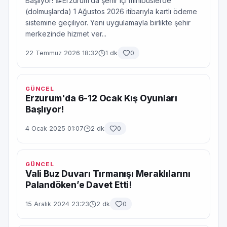
Başlıyor! 📝Erzurum’da şehir içi minibüslerde
(dolmuşlarda) 1 Ağustos 2026 itibarıyla kartlı ödeme
sistemine geçiliyor. Yeni uygulamayla birlikte şehir
merkezinde hizmet ver...
22 Temmuz 2026 18:32
1 dk
0
GÜNCEL
Erzurum'da 6-12 Ocak Kış Oyunları
Başlıyor!
4 Ocak 2025 01:07
2 dk
0
GÜNCEL
Vali Buz Duvarı Tırmanışı Meraklılarını
Palandöken’e Davet Etti!
15 Aralık 2024 23:23
2 dk
0