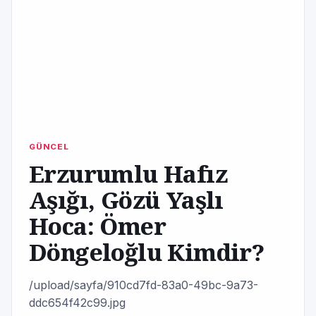
GÜNCEL
Erzurumlu Hafız
Aşığı, Gözü Yaşlı
Hoca: Ömer
Döngeloğlu Kimdir?
/upload/sayfa/910cd7fd-83a0-49bc-9a73-
ddc654f42c99.jpg