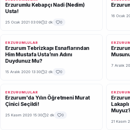
Erzurumlu Kebapçı Nadi (Nedim)
Erzurum
Usta!
16 Ocak 20
25 Ocak 2021 03:09
2 dk
0
ERZURUMLULAR
ERZURU
Erzurum Tebrizkapı Esnaflarından
Erzurum
Him Mustafa Usta’nın Adını
Musun
Duydunuz Mu?
7 Aralık 2
15 Aralık 2020 13:30
2 dk
0
ERZURUMLULAR
ERZURU
Erzurum'da Yılın Öğretmeni Murat
Erzurum
Çinici Seçildi!
Lakaplı
Muyuz
25 Kasım 2020 15:30
2 dk
0
21 Kasım 