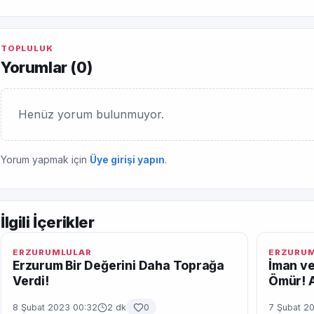
TOPLULUK
Yorumlar (
0
)
Henüz yorum bulunmuyor.
Yorum yapmak için
Üye girişi yapın
.
İlgili İçerikler
ERZURUMLULAR
ERZURU
Erzurum Bir Değerini Daha Toprağa
İman ve
Verdi!
Ömür! A
8 Şubat 2023 00:32
2 dk
0
7 Şubat 2