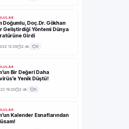
MLULAR
m Doğumlu, Doç.Dr. Gökhan
 Geliştirdiği Yöntemi Dünya
eratürüne Girdi
2022 12:29
2 dk
0
MLULAR
’un Bir Değeri Daha
irüs’e Yenik Düştü!
022 19:20
2 dk
0
MLULAR
’un Kalender Esnaflarından
Hüsam!