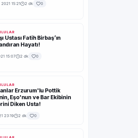
 2021 15:21
2 dk
0
MLULAR
şı Ustası Fatih Birbaş’ın
ndıran Hayatı!
21 15:07
2 dk
0
MLULAR
anlar Erzurum'lu Pottik
nin, Eşo'nun ve Bar Ekibinin
erini Diken Usta!
21 23:19
2 dk
0
MLULAR