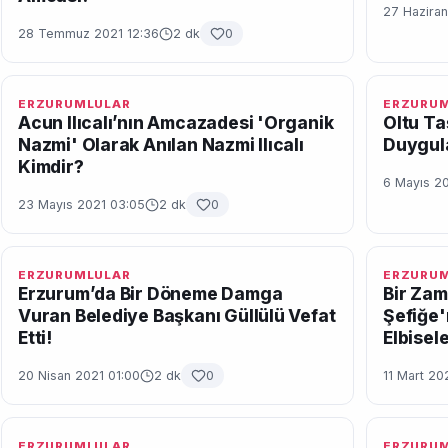
27 Haziran
28 Temmuz 2021 12:36
2 dk
0
ERZURUMLULAR
ERZURU
Acun Ilıcalı’nın Amcazadesi 'Organik
Oltu Ta
Nazmi' Olarak Anılan Nazmi Ilıcalı
Duygula
Kimdir?
6 Mayıs 20
23 Mayıs 2021 03:05
2 dk
0
ERZURUMLULAR
ERZURU
Erzurum’da Bir Döneme Damga
Bir Zam
Vuran Belediye Başkanı Güllülü Vefat
Şefiğe'
Etti!
Elbisel
20 Nisan 2021 01:00
2 dk
0
11 Mart 20
ERZURUMLULAR
ERZURU