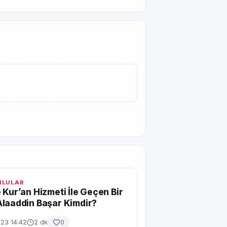
MLULAR
 Kur’an Hizmeti İle Geçen Bir
laaddin Başar Kimdir?
023 14:42
2 dk
0