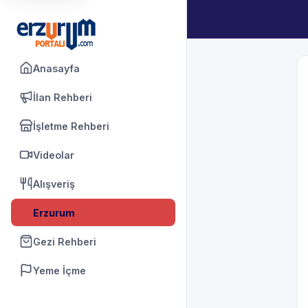
Anasayfa
İlan Rehberi
İşletme Rehberi
Videolar
Alışveriş
Erzurum
Gezi Rehberi
Yeme İçme