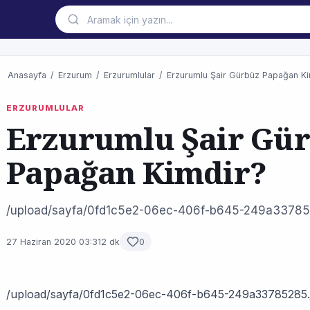
Anasayfa
/
Erzurum
/
Erzurumlular
/
Erzurumlu Şair Gürbüz Papağan Ki
ERZURUMLULAR
Erzurumlu Şair Gü
Papağan Kimdir?
/upload/sayfa/0fd1c5e2-06ec-406f-b645-249a33785
27 Haziran 2020 03:31
2 dk
0
/upload/sayfa/0fd1c5e2-06ec-406f-b645-249a33785285.