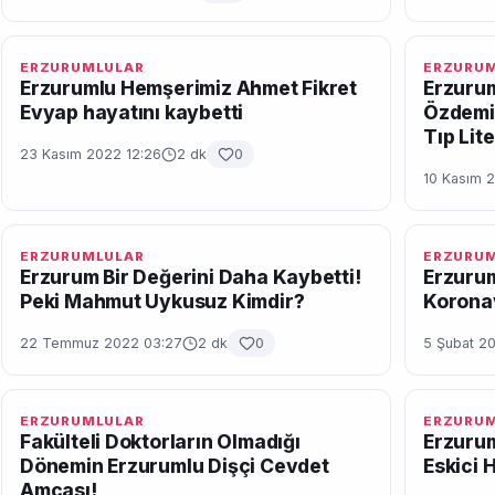
ERZURUMLULAR
ERZURU
Erzurumlu Hemşerimiz Ahmet Fikret
Erzuru
Evyap hayatını kaybetti
Özdemir
Tıp Lit
23 Kasım 2022 12:26
2 dk
0
10 Kasım 
ERZURUMLULAR
ERZURU
Erzurum Bir Değerini Daha Kaybetti!
Erzurum
Peki Mahmut Uykusuz Kimdir?
Koronav
22 Temmuz 2022 03:27
2 dk
0
5 Şubat 2
ERZURUMLULAR
ERZURU
Fakülteli Doktorların Olmadığı
Erzurum
Dönemin Erzurumlu Dişçi Cevdet
Eskici 
Amcası!