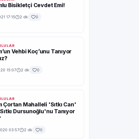
lu Bisikletçi Cevdet Emi!
21 17:15
2 dk
0
MLULAR
’un Vehbi Koç’unu Tanıyor
uz?
020 15:07
2 dk
0
MLULAR
 Çortan Mahalleli 'Sıtkı Can'
 Sıtkı Dursunoğlu'nu Tanıyor
?
2020 03:57
2 dk
0