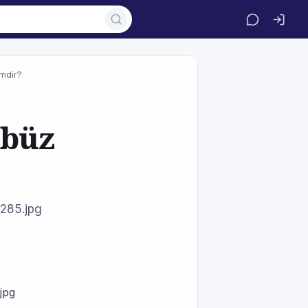
mdir?
rbüz
285.jpg
jpg