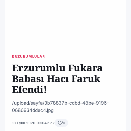
ERZURUMLULAR
Erzurumlu Fukara
Babası Hacı Faruk
Efendi!
/upload/sayfa/3b78837b-cdbd-48be-9196-
0686934ddec4.jpg
18 Eylül 2020 03:04
2 dk
0