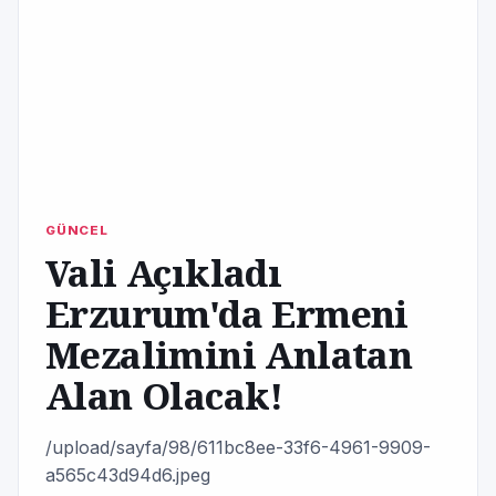
GÜNCEL
Vali Açıkladı
Erzurum'da Ermeni
Mezalimini Anlatan
Alan Olacak!
/upload/sayfa/98/611bc8ee-33f6-4961-9909-
a565c43d94d6.jpeg