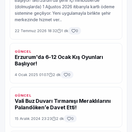
Başlıyor! 📝Erzurum’da şehir içi minibüslerde
(dolmuşlarda) 1 Ağustos 2026 itibarıyla kartlı ödeme
sistemine geçiliyor. Yeni uygulamayla birlikte şehir
merkezinde hizmet ver...
22 Temmuz 2026 18:32
1 dk
0
GÜNCEL
Erzurum'da 6-12 Ocak Kış Oyunları
Başlıyor!
4 Ocak 2025 01:07
2 dk
0
GÜNCEL
Vali Buz Duvarı Tırmanışı Meraklılarını
Palandöken’e Davet Etti!
15 Aralık 2024 23:23
2 dk
0