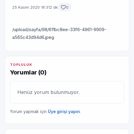
25 Kasım 2020 16:31
2 dk
0
/upload/sayfa/98/611bc8ee-33f6-4961-9909-
a565c43d94d6.jpeg
TOPLULUK
Yorumlar (
0
)
Henüz yorum bulunmuyor.
Yorum yapmak için
Üye girişi yapın
.