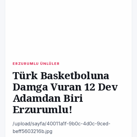
ERZURUMLU ÜNLÜLER
Türk Basketboluna
Damga Vuran 12 Dev
Adamdan Biri
Erzurumlu!
/upload/sayfa/40011a1f-9b0c-4d0c-9ced-
beff5603216b.jpg