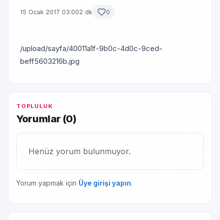
15 Ocak 2017 03:00
2 dk
0
/upload/sayfa/40011a1f-9b0c-4d0c-9ced-
beff5603216b.jpg
TOPLULUK
Yorumlar (
0
)
Henüz yorum bulunmuyor.
Yorum yapmak için
Üye girişi yapın
.