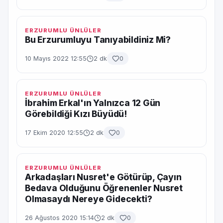
ERZURUMLU ÜNLÜLER
Bu Erzurumluyu Tanıyabildiniz Mi?
10 Mayıs 2022 12:55
2 dk
0
ERZURUMLU ÜNLÜLER
İbrahim Erkal'ın Yalnızca 12 Gün
Görebildiği Kızı Büyüdü!
17 Ekim 2020 12:55
2 dk
0
ERZURUMLU ÜNLÜLER
Arkadaşları Nusret'e Götürüp, Çayın
Bedava Olduğunu Öğrenenler Nusret
Olmasaydı Nereye Gidecekti?
26 Ağustos 2020 15:14
2 dk
0