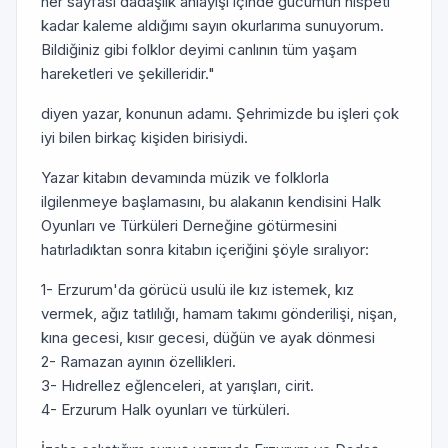
her sayfası dadaşlık anlayışı içinde gücümün nispeti
kadar kaleme aldığımı sayın okurlarıma sunuyorum.
Bildiğiniz gibi folklor deyimi canlının tüm yaşam
hareketleri ve şekilleridir."
diyen yazar, konunun adamı. Şehrimizde bu işleri çok
iyi bilen birkaç kişiden birisiydi.
Yazar kitabın devamında müzik ve folklorla
ilgilenmeye başlamasını, bu alakanın kendisini Halk
Oyunları ve Türküleri Derneğine götürmesini
hatırladıktan sonra kitabın içeriğini şöyle sıralıyor:
1- Erzurum'da görücü usulü ile kız istemek, kız
vermek, ağız tatlılığı, hamam takımı gönderilişi, nişan,
kına gecesi, kısır gecesi, düğün ve ayak dönmesi
2- Ramazan ayının özellikleri.
3- Hıdrellez eğlenceleri, at yarışları, cirit.
4- Erzurum Halk oyunları ve türküleri.