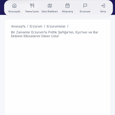
Anasayfa
Yeme İçme
Gezi Rehberi
Alışveriş
Erzurum
Giriş
Anasayfa
/
Erzurum
/
Erzurumlular
/
Bir Zamanlar Erzurum'lu Pottik Şefiğe'nin, Eşo'nun ve Bar
Ekibinin Elbiselerini Diken Usta!