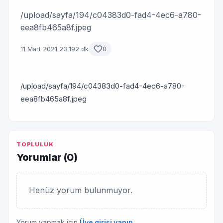
/upload/sayfa/194/c04383d0-fad4-4ec6-a780-
eea8fb465a8f.jpeg
11 Mart 2021 23:19
2 dk
0
/upload/sayfa/194/c04383d0-fad4-4ec6-a780-
eea8fb465a8f.jpeg
TOPLULUK
Yorumlar (
0
)
Henüz yorum bulunmuyor.
Yorum yapmak için
Üye girişi yapın
.