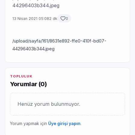
44296403b344.jpeg
13 Nisan 2021 05:08
2 dk
0
/upload/sayfa/161/8631e892-ffe0-410f-bd07-
44296403b344.jpeg
TOPLULUK
Yorumlar (
0
)
Henüz yorum bulunmuyor.
Yorum yapmak için
Üye girişi yapın
.