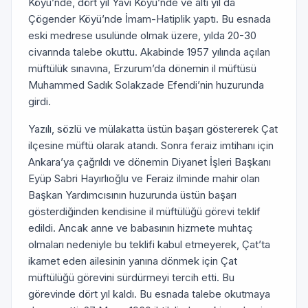
Köyü’nde, dört yıl Yavi Köyü’nde ve altı yıl da
Çögender Köyü’nde İmam-Hatiplik yaptı. Bu esnada
eski medrese usulünde olmak üzere, yılda 20-30
civarında talebe okuttu. Akabinde 1957 yılında açılan
müftülük sınavına, Erzurum’da dönemin il müftüsü
Muhammed Sadık Solakzade Efendi’nin huzurunda
girdi.
Yazılı, sözlü ve mülakatta üstün başarı göstererek Çat
ilçesine müftü olarak atandı. Sonra feraiz imtihanı için
Ankara’ya çağrıldı ve dönemin Diyanet İşleri Başkanı
Eyüp Sabri Hayırlıoğlu ve Feraiz ilminde mahir olan
Başkan Yardımcısının huzurunda üstün başarı
gösterdiğinden kendisine il müftülüğü görevi teklif
edildi. Ancak anne ve babasının hizmete muhtaç
olmaları nedeniyle bu teklifi kabul etmeyerek, Çat’ta
ikamet eden ailesinin yanına dönmek için Çat
müftülüğü görevini sürdürmeyi tercih etti. Bu
görevinde dört yıl kaldı. Bu esnada talebe okutmaya