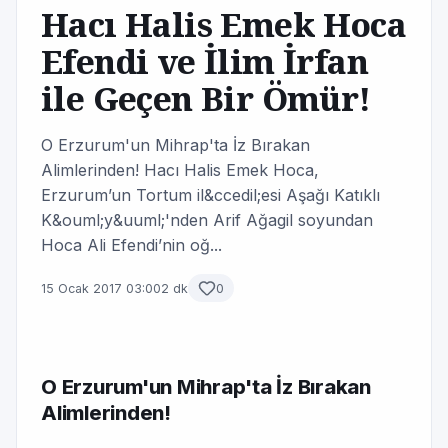
Hacı Halis Emek Hoca
Efendi ve İlim İrfan
ile Geçen Bir Ömür!
O Erzurum'un Mihrap'ta İz Bırakan
Alimlerinden! Hacı Halis Emek Hoca,
Erzurum’un Tortum il&ccedil;esi Aşağı Katıklı
K&ouml;y&uuml;'nden Arif Ağagil soyundan
Hoca Ali Efendi’nin oğ...
15 Ocak 2017 03:00
2 dk
0
O Erzurum'un Mihrap'ta İz Bırakan
Alimlerinden!