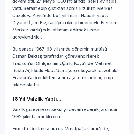
devam etti. 27 Mayıs 1960 ihtilalinde, sekiz ay hapis
yattı. Beraat edip çıktıktan sonra Erzurum Merkez
Güzelova Köyü’nde beş yıl İmam-Hatiplik yaptı.
Diyanet İşleri Başkanlığının ikinci bir emriyle Erzurum
Merkez vaizliğinde istihdam edilmek üzere
görevlendirildi.
Bu esnada 1967-68 yıllarında dönemin müftüsü
Osman Bektaş tarafından görevlendirilerek
Trabzon’un Of ilçesinin Uğurlu Köyü’nde Mehmet
Rüştü Aşıkkutlu Hoca’dan aşere okuyarak icazet aldı.
Erzurum’a döndükten sonra aşere ilminde üç grup
talebe okuttu.
18 Yıl Vaizlik Yaptı...
Vaizlik görevine on sekiz yıl devam ederek, ardından
1982 yılında emekli oldu.
Emekli olduktan sonra da Muratpaşa Camii'nde,