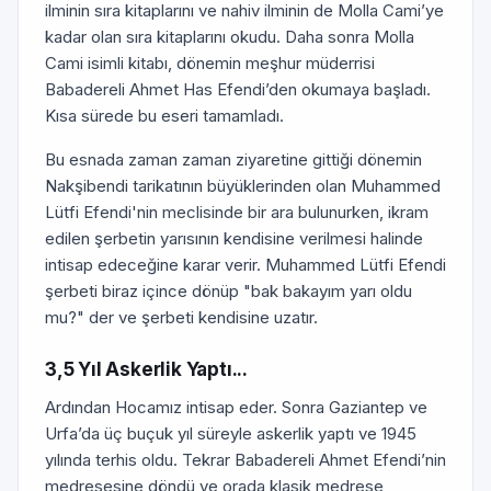
ilminin sıra kitaplarını ve nahiv ilminin de Molla Cami’ye
kadar olan sıra kitaplarını okudu. Daha sonra Molla
Cami isimli kitabı, dönemin meşhur müderrisi
Babadereli Ahmet Has Efendi’den okumaya başladı.
Kısa sürede bu eseri tamamladı.
Bu esnada zaman zaman ziyaretine gittiği dönemin
Nakşibendi tarikatının büyüklerinden olan Muhammed
Lütfi Efendi'nin meclisinde bir ara bulunurken, ikram
edilen şerbetin yarısının kendisine verilmesi halinde
intisap edeceğine karar verir. Muhammed Lütfi Efendi
şerbeti biraz içince dönüp "bak bakayım yarı oldu
mu?" der ve şerbeti kendisine uzatır.
3,5 Yıl Askerlik Yaptı...
Ardından Hocamız intisap eder. Sonra Gaziantep ve
Urfa’da üç buçuk yıl süreyle askerlik yaptı ve 1945
yılında terhis oldu. Tekrar Babadereli Ahmet Efendi’nin
medresesine döndü ve orada klasik medrese