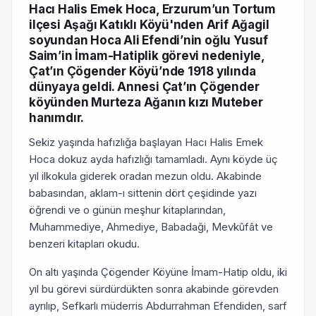
Hacı Halis Emek Hoca, Erzurum’un Tortum
ilçesi Aşağı Katıklı Köyü'nden Arif Ağagil
soyundan Hoca Ali Efendi’nin oğlu Yusuf
Saim’in İmam-Hatiplik görevi nedeniyle,
Çat’ın Çögender Köyü’nde 1918 yılında
dünyaya geldi. Annesi Çat’ın Çögender
köyünden Murteza Ağanın kızı Muteber
hanımdır.
Sekiz yaşında hafızlığa başlayan Hacı Halis Emek
Hoca dokuz ayda hafızlığı tamamladı. Aynı köyde üç
yıl ilkokula giderek oradan mezun oldu. Akabinde
babasından, aklam-ı sittenin dört çeşidinde yazı
öğrendi ve o günün meşhur kitaplarından,
Muhammediye, Ahmediye, Babadaği, Mevkûfât ve
benzeri kitapları okudu.
On altı yaşında Çögender Köyüne İmam-Hatip oldu, iki
yıl bu görevi sürdürdükten sonra akabinde görevden
ayrılıp, Sefkarlı müderris Abdurrahman Efendiden, sarf