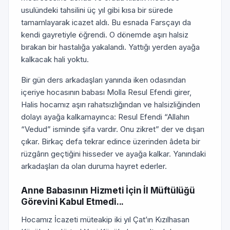
usulündeki tahsilini üç yıl gibi kısa bir sürede
tamamlayarak icazet aldı. Bu esnada Farsçayı da
kendi gayretiyle öğrendi. O dönemde aşırı halsiz
bırakan bir hastalığa yakalandı. Yattığı yerden ayağa
kalkacak hali yoktu.
Bir gün ders arkadaşları yanında iken odasından
içeriye hocasının babası Molla Resul Efendi girer,
Halis hocamız aşırı rahatsızlığından ve halsizliğinden
dolayı ayağa kalkamayınca: Resul Efendi “Allahın
“Vedud” isminde şifa vardır. Onu zikret” der ve dışarı
çıkar. Birkaç defa tekrar edince üzerinden âdeta bir
rüzgârın geçtiğini hisseder ve ayağa kalkar. Yanındaki
arkadaşları da olan duruma hayret ederler.
Anne Babasının Hizmeti İçin İl Müftülüğü
Görevini Kabul Etmedi...
Hocamız İcazeti müteakip iki yıl Çat’ın Kızılhasan