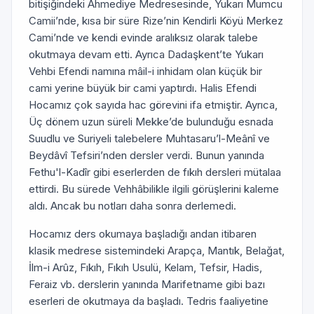
bitişiğindeki Ahmediye Medresesinde, Yukarı Mumcu
Camii’nde, kısa bir süre Rize’nin Kendirli Köyü Merkez
Cami’nde ve kendi evinde aralıksız olarak talebe
okutmaya devam etti. Ayrıca Dadaşkent’te Yukarı
Vehbi Efendi namına mâil-i inhidam olan küçük bir
cami yerine büyük bir cami yaptırdı. Halis Efendi
Hocamız çok sayıda hac görevini ifa etmiştir. Ayrıca,
Üç dönem uzun süreli Mekke’de bulunduğu esnada
Suudlu ve Suriyeli talebelere Muhtasaru’l-Meânî ve
Beydâvî Tefsiri’nden dersler verdi. Bunun yanında
Fethu'l-Kadîr gibi eserlerden de fıkıh dersleri mütalaa
ettirdi. Bu sürede Vehhâbilikle ilgili görüşlerini kaleme
aldı. Ancak bu notları daha sonra derlemedi.
Hocamız ders okumaya başladığı andan itibaren
klasik medrese sistemindeki Arapça, Mantık, Belağat,
İlm-i Arûz, Fıkıh, Fıkıh Usulü, Kelam, Tefsir, Hadis,
Feraiz vb. derslerin yanında Marifetname gibi bazı
eserleri de okutmaya da başladı. Tedris faaliyetine