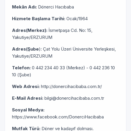
Mekân Adı:
Dönerci Hacıbaba
Hizmete Başlama Tarihi:
Ocak/1964
Adres(Merkez):
İsmetpaşa Cd. No: 15,
Yakutiye/ERZURUM
Adres(Şube
): Çat Yolu Üzeri Üniversite Yerleşkesi,
Yakutiye/ERZURUM
Telefon:
0 442 234 40 33 (Merkez) - 0 442 236 10
10 (Şube)
Web Adresi:
http://donercihacibaba.com.tr/
E-Mail Adresi:
bilgi@donercihacibaba.com.tr
Sosyal Medya:
https://www.facebook.com/DonerciHacibaba
Mutfak Türü:
Döner ve kadayıf dolması.