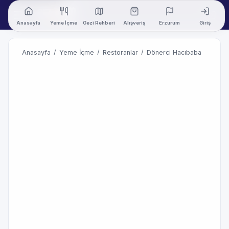
Anasayfa
Yeme İçme
Gezi Rehberi
Alışveriş
Erzurum
Giriş
Anasayfa
/
Yeme İçme
/
Restoranlar
/
Dönerci Hacıbaba