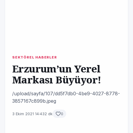
SEKTÖREL HABERLER
Erzurum’un Yerel
Markası Büyüyor!
/upload/sayfa/107/dd5f7db0-4be9-4027-8778-
3857167c899b.jpeg
3 Ekim 2021 14:43
2 dk
0