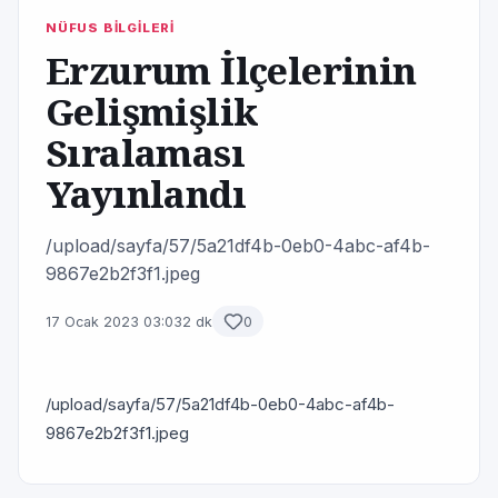
NÜFUS BİLGİLERİ
Erzurum İlçelerinin
Gelişmişlik
Sıralaması
Yayınlandı
/upload/sayfa/57/5a21df4b-0eb0-4abc-af4b-
9867e2b2f3f1.jpeg
17 Ocak 2023 03:03
2 dk
0
/upload/sayfa/57/5a21df4b-0eb0-4abc-af4b-
9867e2b2f3f1.jpeg