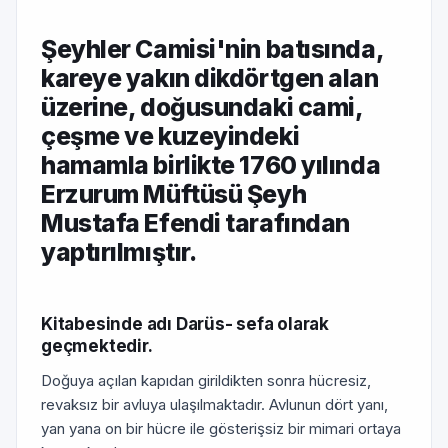
Şeyhler Camisi'nin batısında,
ka­reye yakın dikdörtgen alan
üze­rine, doğusundaki cami,
çeşme ve kuzeyindeki
hamamla birlikte 1760 yılında
Erzurum Müftüsü Şeyh
Mustafa Efendi tarafından
yap­tırılmıştır.
Kitabesinde adı Darüs- sefa olarak
geçmektedir.
Doğuya açılan kapıdan girildikten sonra hücresiz,
revaksız bir avluya ulaşılmaktadır. Avlunun dört yanı,
yan yana on bir hücre ile göste­rişsiz bir mimari ortaya