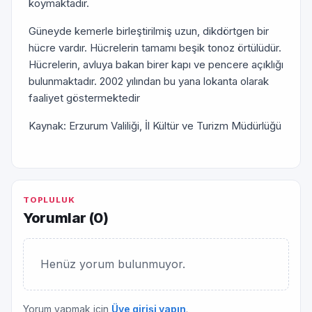
koymak­tadır.
Güneyde kemerle birleşti­rilmiş uzun, dikdörtgen bir
hücre vardır. Hücrelerin tamamı beşik tonoz örtülüdür.
Hücrelerin, av­luya bakan birer kapı ve pencere açıklığı
bulunmaktadır. 2002 yılından bu yana lokanta olarak
faaliyet göstermektedir
Kaynak: Erzurum Valiliği, İl Kültür ve Turizm Müdürlüğü
TOPLULUK
Yorumlar (
0
)
Henüz yorum bulunmuyor.
Yorum yapmak için
Üye girişi yapın
.