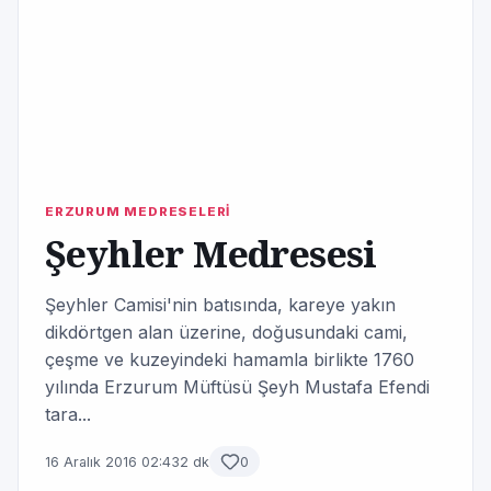
ERZURUM MEDRESELERİ
Şeyhler Medresesi
Şeyhler Camisi'nin batısında, ka­reye yakın
dikdörtgen alan üze­rine, doğusundaki cami,
çeşme ve kuzeyindeki hamamla birlikte 1760
yılında Erzurum Müftüsü Şeyh Mustafa Efendi
tara...
16 Aralık 2016 02:43
2 dk
0