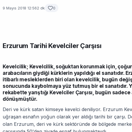
9 Mayıs 2018 12:56
2 dk
0
Erzurum Tarihi Kevelciler Çarşısı
Kevelcilik; Kevelcilik, soğuktan korunmak için, çoğun
arabacıların giydiği kürklerin yapıldığı el sanatıdır.
itibarlı mesleklerden biri olan kevelcilik, bugün deği
sonucunda kaybolmaya yüz tutmuş bir el sanatıdır. Yı
rekabette yarıştığı Kevelciler Çarşısı, bugün sadece
dönüşmüştür.
Deri ve kürk satan kimseye kevelci deniliyor. Erzurum Kevel
uğraşan esnafın yoğun olarak yer aldığı tarihi bir çarşı.
olan Erzurum, deri ve kürk sektöründe de bölgede merke
çarşısında 50'den ziyade esnaf bulunmaktaydı.