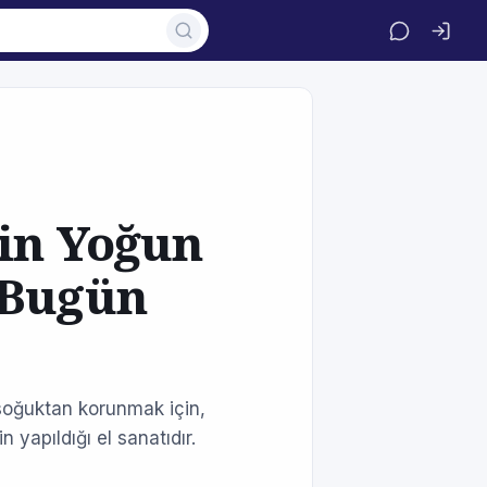
ı
tin Yoğun
 Bugün
, soğuktan korunmak için,
 yapıldığı el sanatıdır.