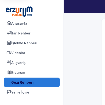
Anasayfa
İlan Rehberi
İşletme Rehberi
Videolar
Alışveriş
Erzurum
Gezi Rehberi
Yeme İçme