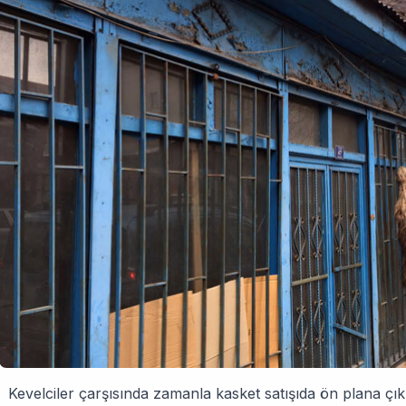
Kevelciler çarşısında zamanla kasket satışıda ön plana çı