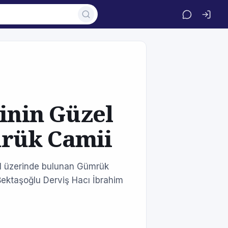
ğinin Güzel
rük Camii
l üzerinde bulunan Gümrük
Bektaşoğlu Derviş Hacı İbrahim