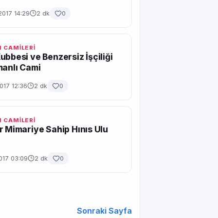
2017 14:29
2 dk
0
 CAMİLERİ
ubbesi ve Benzersiz İşçiliği
manlı Cami
017 12:36
2 dk
0
 CAMİLERİ
r Mimariye Sahip Hınıs Ulu
017 03:09
2 dk
0
Sonraki Sayfa