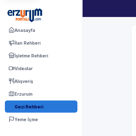
Anasayfa
İlan Rehberi
İşletme Rehberi
Videolar
Alışveriş
Erzurum
Gezi Rehberi
Yeme İçme