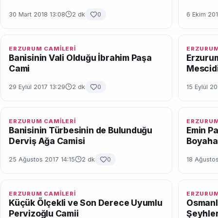
30 Mart 2018 13:08
2 dk
0
6 Ekim 201
ERZURUM CAMİLERİ
ERZURUM
Banisinin Vali Olduğu İbrahim Paşa
Erzurum
Cami
Mescid
29 Eylül 2017 13:29
2 dk
0
15 Eylül 2
ERZURUM CAMİLERİ
ERZURUM
Banisinin Türbesinin de Bulunduğu
Emin Pa
Derviş Ağa Camisi
Boyaha
25 Ağustos 2017 14:15
2 dk
0
18 Ağustos
ERZURUM CAMİLERİ
ERZURUM
Küçük Ölçekli ve Son Derece Uyumlu
Osmanl
Pervizoğlu Camii
Şeyhler