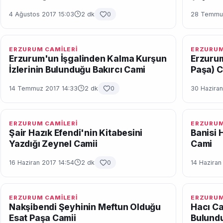
4 Ağustos 2017 15:03
2 dk
0
28 Temmuz
ERZURUM CAMİLERİ
ERZURUM
Erzurum'un İşgalinden Kalma Kurşun
Erzurum
İzlerinin Bulunduğu Bakırcı Cami
Paşa) 
14 Temmuz 2017 14:33
2 dk
0
30 Haziran
ERZURUM CAMİLERİ
ERZURUM
Şair Hazık Efendi'nin Kitabesini
Banisi 
Yazdığı Zeynel Camii
Cami
16 Haziran 2017 14:54
2 dk
0
14 Haziran
ERZURUM CAMİLERİ
ERZURUM
Nakşibendi Şeyhinin Meftun Olduğu
Hacı Ca
Esat Paşa Camii
Bulundu