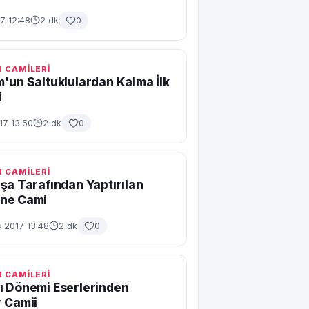
7 12:48
2 dk
0
 CAMİLERİ
'un Saltuklulardan Kalma İlk
i
017 13:50
2 dk
0
 CAMİLERİ
şa Tarafından Yaptırılan
ne Cami
 2017 13:48
2 dk
0
 CAMİLERİ
ı Dönemi Eserlerinden
 Camii