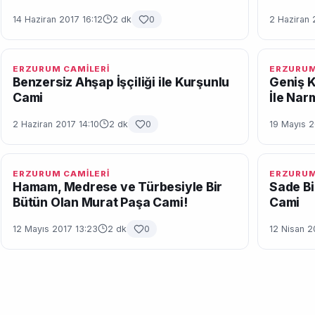
14 Haziran 2017 16:12
2 dk
0
2 Haziran 
ERZURUM CAMİLERİ
ERZURUM
Benzersiz Ahşap İşçiliği ile Kurşunlu
Geniş K
Cami
İle Nar
2 Haziran 2017 14:10
2 dk
0
19 Mayıs 2
ERZURUM CAMİLERİ
ERZURUM
Hamam, Medrese ve Türbesiyle Bir
Sade Bi
Bütün Olan Murat Paşa Cami!
Cami
12 Mayıs 2017 13:23
2 dk
0
12 Nisan 2