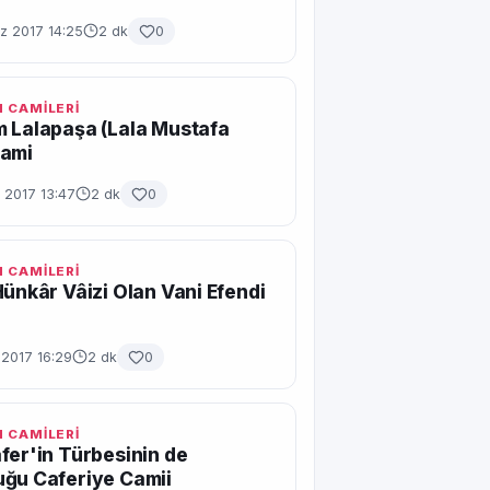
 2017 14:25
2 dk
0
 CAMİLERİ
 Lalapaşa (Lala Mustafa
Cami
 2017 13:47
2 dk
0
 CAMİLERİ
Hünkâr Vâizi Olan Vani Efendi
 2017 16:29
2 dk
0
 CAMİLERİ
fer'in Türbesinin de
ğu Caferiye Camii