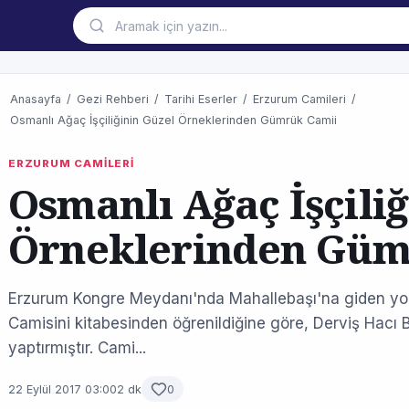
Anasayfa
/
Gezi Rehberi
/
Tarihi Eserler
/
Erzurum Camileri
/
Osmanlı Ağaç İşçiliğinin Güzel Örneklerinden Gümrük Camii
ERZURUM CAMİLERİ
Osmanlı Ağaç İşçili
Örneklerinden Güm
Erzurum Kongre Meydanı'nda Mahallebaşı'na giden yo
Camisini kitabesinden öğrenildiğine göre, Derviş Hacı 
yaptırmıştır. Cami...
22 Eylül 2017 03:00
2 dk
0