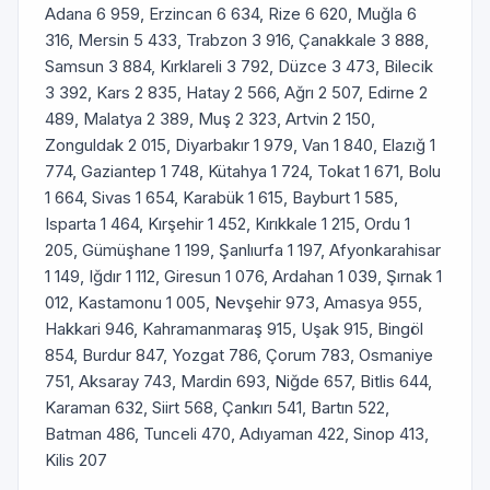
Adana 6 959, Erzincan 6 634, Rize 6 620, Muğla 6
316, Mersin 5 433, Trabzon 3 916, Çanakkale 3 888,
Samsun 3 884, Kırklareli 3 792, Düzce 3 473, Bilecik
3 392, Kars 2 835, Hatay 2 566, Ağrı 2 507, Edirne 2
489, Malatya 2 389, Muş 2 323, Artvin 2 150,
Zonguldak 2 015, Diyarbakır 1 979, Van 1 840, Elazığ 1
774, Gaziantep 1 748, Kütahya 1 724, Tokat 1 671, Bolu
1 664, Sivas 1 654, Karabük 1 615, Bayburt 1 585,
Isparta 1 464, Kırşehir 1 452, Kırıkkale 1 215, Ordu 1
205, Gümüşhane 1 199, Şanlıurfa 1 197, Afyonkarahisar
1 149, Iğdır 1 112, Giresun 1 076, Ardahan 1 039, Şırnak 1
012, Kastamonu 1 005, Nevşehir 973, Amasya 955,
Hakkari 946, Kahramanmaraş 915, Uşak 915, Bingöl
854, Burdur 847, Yozgat 786, Çorum 783, Osmaniye
751, Aksaray 743, Mardin 693, Niğde 657, Bitlis 644,
Karaman 632, Siirt 568, Çankırı 541, Bartın 522,
Batman 486, Tunceli 470, Adıyaman 422, Sinop 413,
Kilis 207