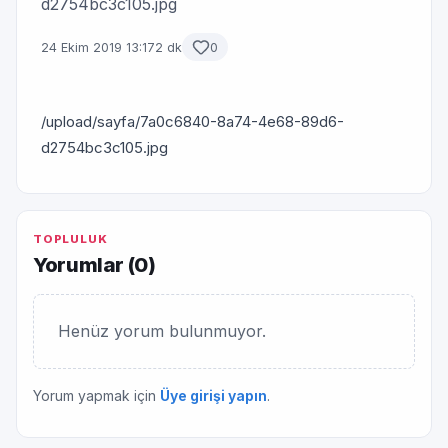
d2754bc3c105.jpg
24 Ekim 2019 13:17
2 dk
0
/upload/sayfa/7a0c6840-8a74-4e68-89d6-
d2754bc3c105.jpg
TOPLULUK
Yorumlar (
0
)
Henüz yorum bulunmuyor.
Yorum yapmak için
Üye girişi yapın
.