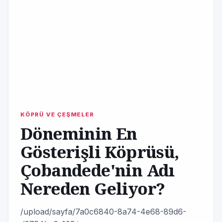
KÖPRÜ VE ÇEŞMELER
Döneminin En
Gösterişli Köprüsü,
Çobandede'nin Adı
Nereden Geliyor?
/upload/sayfa/7a0c6840-8a74-4e68-89d6-