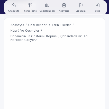
Anasayfa
Yeme İçme
Gezi Rehberi
Alışveriş
Erzurum
Giriş
Anasayfa
/
Gezi Rehberi
/
Tarihi Eserler
/
Köprü Ve Çeşmeler
/
Döneminin En Gösterişli Köprüsü, Çobandede'nin Adı
Nereden Geliyor?