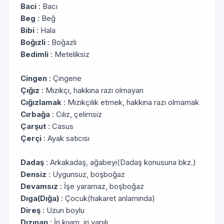
Baci
: Bacı
Beg
: Beğ
Bibi
: Hala
Boğızli
: Boğazlı
Bedimli
: Meteliksiz
Cingen
: Çingene
Çığız
: Mızıkçı, hakkına razı olmayan
Cığızlamak
: Mızıkçılık etmek, hakkına razı olmamak
Cırbağa
: Cılız, çelimsiz
Çarşut
: Casus
Çerçi
: Ayak satıcısı
Dadaş
: Arkakadaş, ağabeyi(Dadaş konusuna bkz.)
Densiz
: Uygunsuz, boşboğaz
Devamsız
: İşe yaramaz, boşboğaz
Dıga(Dığa)
: Çocuk(hakaret anlamında)
Direş
: Uzun boylu
Dızınan
: İri kıyım, iri yapılı