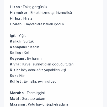
Hizan
: Fakir, görgüsüz
Hızmeker
: Erkek hizmetçi, hizmetkâr
Hırhız
: Hırsız
Hodah
: Hayvanlara bakan çocuk
Igit
: Yiğit
Kalikli
: Sürtük
Kanayaklı
: Kadın
Kelloş
: Kel
Keyvani
: Ev hanımı
Kivra
: Kirve, sünnet olan çocuğu tutan
Kizir
: Köy adını ağız yapabilen kişi
Kor
: Kör
Külfet
: Ev halkı, evin nüfusu
Maraba
: Tarım işçisi
Matıf
: Suratsız adam
Mazanni
: Kötü huylu, şüpheli adam