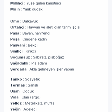
Mıllıhci
: Yüze gülen karıştırıcı
Mırıh
: Yarık dudak
Omo
: Dalkavuk
Ortahçi
: Hayvan ve aleti olan tarım işçisi
Paşa
: Bayan, hanıfendi
Poşa
: Çingene kadın
Paşvani
: Bekçi
Sınıhçi
: Kırıkçı
Soğumsuz
: Sabırsız, pisboğaz
Şağıldahlı
: Pis adam
Şergada
: Akla gelmeyen işler yapan
Tanko
: Sosyetik
Termaş
: Şanslı
Uşah
: Çocuk
Vola
: Ulan (argo)
Yelloz
: Meteliksiz, müflis
Yeğin
: Aceleci