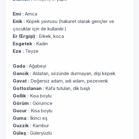
Emi
: Amca
Enik
: Köpek yavrusu (hakaret olarak gençler ve
çocuklar için de kullanılır.)
Er (Ergişi)
: Erkek, koca
Esgetek
: Kadın
Eze
: Teyze
Gada
: Ağabeyi
Gancik
: Aldatan, sözünde durmayan, dişi köpek
Gavat
: Değersiz adam, adi adam, pezevenk
Gottozlanan
: Kafa tutulan, dik başlı
Gollik
: Kısa boylu
Görüm
: Görümce
Gucur
: Kısa boylu
Guma
: İkinci eş
Guzzik
: Kambur
Güleş
: Güleryüzlü