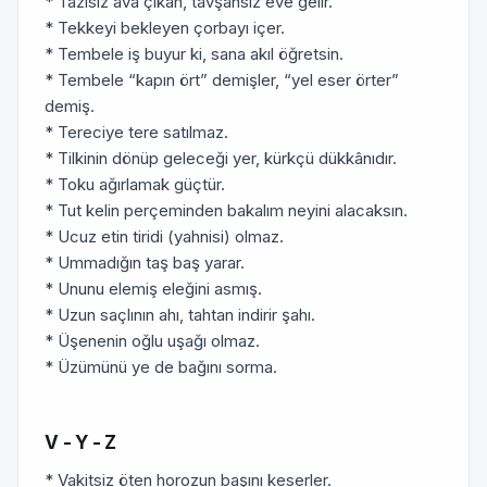
* Tazısız ava çıkan, tavşansız eve gelir.
* Tekkeyi bekleyen çorbayı içer.
* Tembele iş buyur ki, sana akıl öğretsin.
* Tembele “kapın ört” demişler, “yel eser örter”
demiş.
* Tereciye tere satılmaz.
* Tilkinin dönüp geleceği yer, kürkçü dükkânıdır.
* Toku ağırlamak güçtür.
* Tut kelin perçeminden bakalım neyini alacaksın.
* Ucuz etin tiridi (yahnisi) olmaz.
* Ummadığın taş baş yarar.
* Ununu elemiş eleğini asmış.
* Uzun saçlının ahı, tahtan indirir şahı.
* Üşenenin oğlu uşağı olmaz.
* Üzümünü ye de bağını sorma.
V - Y - Z
* Vakitsiz öten horozun başını keserler.