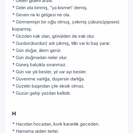
* Gelen gideni aratır.
* Gelin ata binmiş, “ya kısmet’ demiş.
* Geven ne ki gölgesi ne ola.
* Görmemişin bir oğlu olmuş, çekmiş çükünü(pipisini)
koparmış.
* Gözden ırak olan, gönülden de ırak olur.
* Gurdun(kurdun) adı çıkmış, tilki var ki baş yarar.
* Gün doğar, âlem görür.
* Gün doğmadan neler olur.
* Güneş balçıkla sıvanmaz.
* Gün var yılı besler, yıl var ayı besler.
* Güvenme varlığa, düşersin darlığa.
* Güzelin başından çile eksik olmaz.
* Güzün gelişi yazdan bellidir.
H
* Hacıdan hocadan, kork karanlık geceden.
* Hamama giden terler.