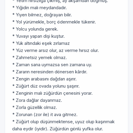
* Yetim hırsızlığa çıkmış, ay akşamdan doğmuş.
* Yiğidin malı meydandadır.
* Yiyen bilmez, doğrayan bilir.
* Yol yürümekle, borç ödenmekle tükenir.
* Yolcu yolunda gerek.
* Yuvayı yapan dişi kuştur.
* Yük altındaki eşek zırlamaz
* Yüz verme arsız olur, az verme hırsız olur.
* Zahmetsiz yemek olmaz.
* Zaman sana uymazsa sen zamana uy.
* Zararın neresinden dönersen kârdır.
* Zengin arabasını dağdan aşırır.
* Züğürt düz ovada yolunu şaşırır.
* Zenginin malı züğürdün çenesini yorar.
* Zora dağlar dayanmaz.
* Zorla güzellik olmaz.
* Zorunan (zor ile) it ava gitmez.
* Züğürt olup düşünmektense, uyuz olup kaşınmak
daha eydir (iyidir). Züğürdün gönlü yufka olur.