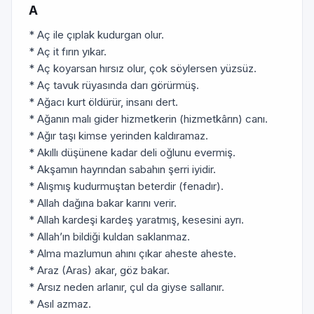
A
* Aç ile çıplak kudurgan olur.
* Aç it fırın yıkar.
* Aç koyarsan hırsız olur, çok söylersen yüzsüz.
* Aç tavuk rüyasında darı görürmüş.
* Ağacı kurt öldürür, insanı dert.
* Ağanın malı gider hizmetkerin (hizmetkârın) canı.
* Ağır taşı kimse yerinden kaldıramaz.
* Akıllı düşünene kadar deli oğlunu evermiş.
* Akşamın hayrından sabahın şerri iyidir.
* Alışmış kudurmuştan beterdir (fenadır).
* Allah dağına bakar karını verir.
* Allah kardeşi kardeş yaratmış, kesesini ayrı.
* Allah’ın bildiği kuldan saklanmaz.
* Alma mazlumun ahını çıkar aheste aheste.
* Araz (Aras) akar, göz bakar.
* Arsız neden arlanır, çul da giyse sallanır.
* Asıl azmaz.