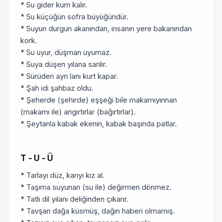
* Su gider kum kalır.
* Su küçüğün sofra büyüğündür.
* Suyun durgun akanından, insanın yere bakanından
kork.
* Su uyur, düşman uyumaz.
* Suya düşen yılana sarılır.
* Sürüden ayrı lanı kurt kapar.
* Şah idi şahbaz oldu.
* Şeherde (şehirde) eşşeği bile makamıyınnan
(makamı ile) angırtırlar (bağırtırlar).
* Şeytanla kabak ekenin, kabak başında patlar.
T - U - Ü
* Tarlayı düz, karıyı kız al.
* Taşıma suyunan (su ile) değirmen dönmez.
* Tatlı dil yılanı deliğinden çıkarır.
* Tavşan dağa küsmüş, dağın haberi olmamış.