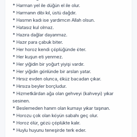
* Harman yel ile düğün el ile olur.
* Harmanın dibi kıl, üstü dağdır.
* Hasmın kadı ise yardımcın Allah olsun.
* Hatasız kul olmaz.
* Hazıra dağlar dayanmaz.
* Hazır para çabuk biter.
* Her horoz kendi çöplüğünde öter.
* Her kuşun eti yenmez.
* Her yiğidin bir yoğurt yiyişi vardır.
* Her yiğidin gönlünde bir arslan yatar.
* Hırsız evden olunca, öküz bacadan çıkar.
* Hırsıza beyler borçludur.
* Hizmetkârdan ağa olan gehveyi (kahveyi) yıkar
sesinen.
* Beslemeden hanım olan kurnayı yıkar taşınan.
* Horozu çok olan köyün sabahı geç olur.
* Horoz ölür, gözü çöplükte kalır.
* Huylu huyunu teneşirde terk eder.