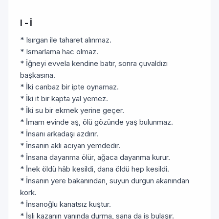
I - İ
* Isırgan ile taharet alınmaz.
* Ismarlama hac olmaz.
* İğneyi evvela kendine batır, sonra çuvaldızı
başkasına.
* İki canbaz bir ipte oynamaz.
* İki it bir kapta yal yemez.
* İki su bir ekmek yerine geçer.
* İmam evinde aş, ölü gözünde yaş bulunmaz.
* İnsanı arkadaşı azdırır.
* İnsanın aklı acıyan yemdedir.
* İnsana dayanma ölür, ağaca dayanma kurur.
* İnek öldü hâb kesildi, dana öldü hep kesildi.
* İnsanın yere bakanından, suyun durgun akanından
kork.
* İnsanoğlu kanatsız kuştur.
* İsli kazanın yanında durma, sana da is bulaşır.