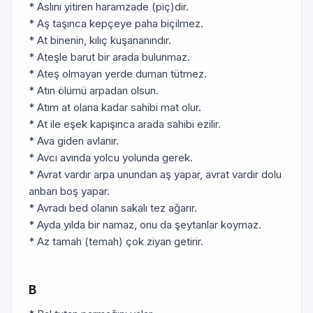
* Aslını yitiren haramzade (piç)dir.
* Aş taşınca kepçeye paha biçilmez.
* At binenin, kılıç kuşananındır.
* Ateşle barut bir arada bulunmaz.
* Ateş olmayan yerde duman tütmez.
* Atın ölümü arpadan olsun.
* Atım at olana kadar sahibi mat olur.
* At ile eşek kapışınca arada sahibi ezilir.
* Ava giden avlanır.
* Avcı avında yolcu yolunda gerek.
* Avrat vardır arpa unundan aş yapar, avrat vardır dolu
anbarı boş yapar.
* Avradı bed olanın sakalı tez ağarır.
* Ayda yılda bir namaz, onu da şeytanlar koymaz.
* Az tamah (temah) çok ziyan getirir.
B