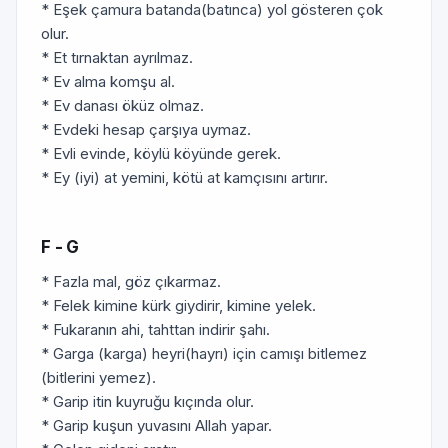
* Eşek çamura batanda(batınca) yol gösteren çok
olur.
* Et tırnaktan ayrılmaz.
* Ev alma komşu al.
* Ev danası öküz olmaz.
* Evdeki hesap çarşıya uymaz.
* Evli evinde, köylü köyünde gerek.
* Ey (iyi) at yemini, kötü at kamçısını artırır.
F - G
* Fazla mal, göz çıkarmaz.
* Felek kimine kürk giydirir, kimine yelek.
* Fukaranın ahi, tahttan indirir şahı.
* Garga (karga) heyri(hayrı) için camışı bitlemez
(bitlerini yemez).
* Garip itin kuyruğu kıçında olur.
* Garip kuşun yuvasını Allah yapar.