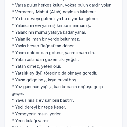
* Varsa pulun herkes kulun, yoksa pulun dardır yolun.
* Vermemiş Mabut (Allah) neylesin Mahmut.
* Ya bu deveyi gütmeli ya bu diyardan gitmeli.
* Yalancının evi yanmış kimse inanmamış.
* Yalancının mumu yatsıya kadar yanar.
* Yalan ile iman bir yerde bulunmaz.
* Yanlış hesap Bağdat’tan döner.
* Yarım doktor can götürür, yarım imam din.
* Yatan aslandan gezen tilki yeğdir.
* Yatan ölmez, yeten ölür.
* Yatsılık ey (iyi) töredir o da olmaya göredir.
* Yazın gölge hoş, kışın çuval boş.
* Yaz gününün yağışı, karı kocanın döğüşü gelip
geçer.
* Yavuz hırsız ev sahibini bastırır.
* Yedi dereyi bir tepe keser.
* Yemeyenin malını yerler.
* Yerin kulağı vardır.