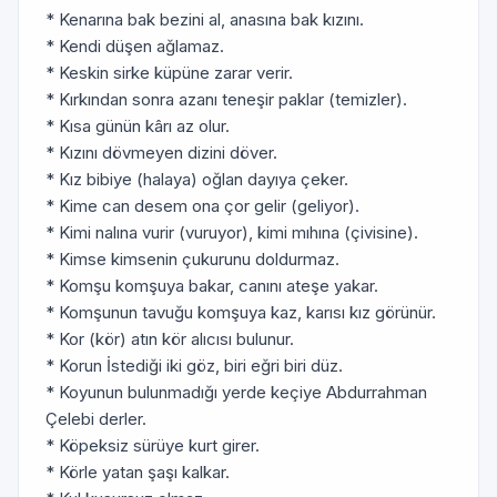
* Kenarına bak bezini al, anasına bak kızını.
* Kendi düşen ağlamaz.
* Keskin sirke küpüne zarar verir.
* Kırkından sonra azanı teneşir paklar (temizler).
* Kısa günün kârı az olur.
* Kızını dövmeyen dizini döver.
* Kız bibiye (halaya) oğlan dayıya çeker.
* Kime can desem ona çor gelir (geliyor).
* Kimi nalına vurir (vuruyor), kimi mıhına (çivisine).
* Kimse kimsenin çukurunu doldurmaz.
* Komşu komşuya bakar, canını ateşe yakar.
* Komşunun tavuğu komşuya kaz, karısı kız görünür.
* Kor (kör) atın kör alıcısı bulunur.
* Korun İstediği iki göz, biri eğri biri düz.
* Koyunun bulunmadığı yerde keçiye Abdurrahman
Çelebi derler.
* Köpeksiz sürüye kurt girer.
* Körle yatan şaşı kalkar.