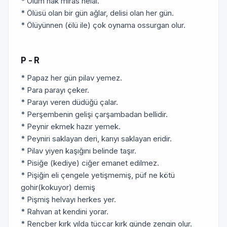
* Ölüm hak miras helâl.
* Ölüsü olan bir gün ağlar, delisi olan her gün.
* Ölüyünnen (ölü ile) çok oynama ossurgan olur.
P - R
* Papaz her gün pilav yemez.
* Para parayı çeker.
* Parayı veren düdüğü çalar.
* Perşembenin gelişi çarşambadan bellidir.
* Peynir ekmek hazır yemek.
* Peyniri saklayan deri, karıyı saklayan eridir.
* Pilav yiyen kaşığını belinde taşır.
* Pisiğe (kediye) ciğer emanet edilmez.
* Pişiğin eli çengele yetişmemiş, püf ne kötü
gohir(kokuyor) demiş
* Pişmiş helvayı herkes yer.
* Rahvan at kendini yorar.
* Rençber kırk yılda tüccar kırk günde zengin olur.