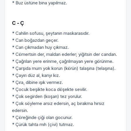
* Buz üstüne bina yapılmaz.
C - Ç
* Cahilin sofusu, şeytanın maskarasıdır.
* Can boğazdan geçer.
* Can çıkmadan huy çıkmaz.
* Cömertsin der, maldan ederler; yiğitsin der candan.
* Çağrılan yere erinme, çağrılmayan yere görünme.
* Çarşıda mum yok korun (körün) talaşına (telaşına).
* Çayırı düz al, karıyı kız.
* Çıra, dibine ışık vermez.
* Çocuk beşikte koca döşekte sevilir.
* Çok segirden (koşan) tez yorulur.
* Çok söyleme arsız edersin, aç bırakma hırsız
edersin.
* Çöreğinde çiği olan gocunur.
* Çürük tahta mıh (çivi) tutmaz.