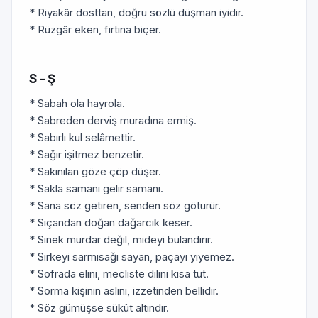
* Riyakâr dosttan, doğru sözlü düşman iyidir.
* Rüzgâr eken, fırtına biçer.
S - Ş
* Sabah ola hayrola.
* Sabreden derviş muradına ermiş.
* Sabırlı kul selâmettir.
* Sağır işitmez benzetir.
* Sakınılan göze çöp düşer.
* Sakla samanı gelir samanı.
* Sana söz getiren, senden söz götürür.
* Sıçandan doğan dağarcık keser.
* Sinek murdar değil, mideyi bulandırır.
* Sirkeyi sarmısağı sayan, paçayı yiyemez.
* Sofrada elini, mecliste dilini kısa tut.
* Sorma kişinin aslını, izzetinden bellidir.
* Söz gümüşse sükût altındır.