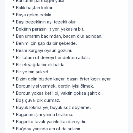
* Bal tutan parmağını yalar.
* Balık baştan kokar.
* Başa gelen çekilir.
* Başı bezeklinin aşı tezekli olur.
* Bekârın parasını it yer, yakasını bit.
* Ben umarım bacımdan, bacım ölür acından.
* Benim için şap da bir şekerde.
* Besle kargayı oysun gözünü.
* Bir tutam ot deveyi hendekten atlatır.
* Bir eli yağda bir eli balda.
* Bir ye bin şükret.
* Bizim gelin bizden kaçar, başını örter kıçını açar.
* Borcun iyisi vermek, derdin iyisi ölmek.
* Borcun yoksa kefil ol, vaktin çoksa şahit ol.
* Boş çuval dik durmaz.
* Büyük lokma ye, büyük söz söyleme.
* Bugünün işini yarına bırakma.
* Bugünkü tavuk yarınki kazdan iyidir.
* Buğday yanında acı ot da sulanır.