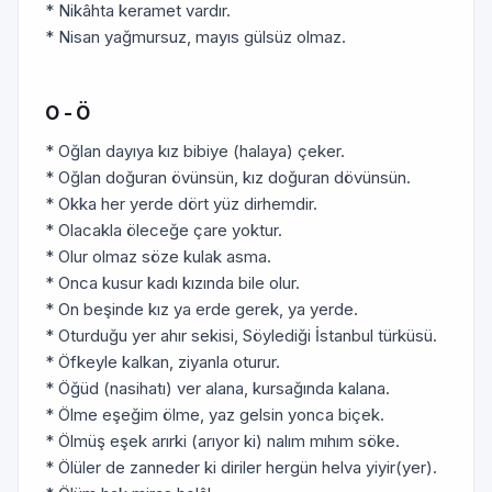
* Nikâhta keramet vardır.
* Nisan yağmursuz, mayıs gülsüz olmaz.
O - Ö
* Oğlan dayıya kız bibiye (halaya) çeker.
* Oğlan doğuran övünsün, kız doğuran dövünsün.
* Okka her yerde dört yüz dirhemdir.
* Olacakla öleceğe çare yoktur.
* Olur olmaz söze kulak asma.
* Onca kusur kadı kızında bile olur.
* On beşinde kız ya erde gerek, ya yerde.
* Oturduğu yer ahır sekisi, Söylediği İstanbul türküsü.
* Öfkeyle kalkan, ziyanla oturur.
* Öğüd (nasihatı) ver alana, kursağında kalana.
* Ölme eşeğim ölme, yaz gelsin yonca biçek.
* Ölmüş eşek arırki (arıyor ki) nalım mıhım söke.
* Ölüler de zanneder ki diriler hergün helva yiyir(yer).