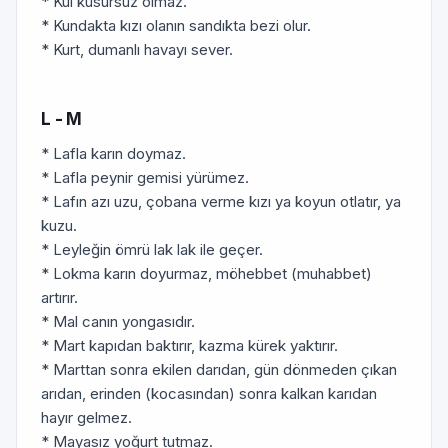
* Kul kusursuz olmaz.
* Kundakta kızı olanın sandıkta bezi olur.
* Kurt, dumanlı havayı sever.
L - M
* Lafla karın doymaz.
* Lafla peynir gemisi yürümez.
* Lafın azı uzu, çobana verme kızı ya koyun otlatır, ya
kuzu.
* Leyleğin ömrü lak lak ile geçer.
* Lokma karın doyurmaz, möhebbet (muhabbet)
artırır.
* Mal canın yongasıdır.
* Mart kapıdan baktırır, kazma kürek yaktırır.
* Marttan sonra ekilen darıdan, gün dönmeden çıkan
arıdan, erinden (kocasından) sonra kalkan karıdan
hayır gelmez.
* Mayasız yoğurt tutmaz.