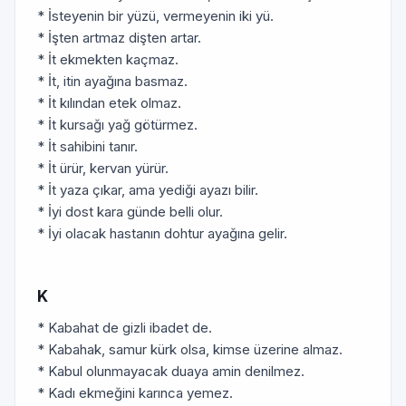
* İsteyenin bir yüzü, vermeyenin iki yü.
* İşten artmaz dişten artar.
* İt ekmekten kaçmaz.
* İt, itin ayağına basmaz.
* İt kılından etek olmaz.
* İt kursağı yağ götürmez.
* İt sahibini tanır.
* İt ürür, kervan yürür.
* İt yaza çıkar, ama yediği ayazı bilir.
* İyi dost kara günde belli olur.
* İyi olacak hastanın dohtur ayağına gelir.
K
* Kabahat de gizli ibadet de.
* Kabahak, samur kürk olsa, kimse üzerine almaz.
* Kabul olunmayacak duaya amin denilmez.
* Kadı ekmeğini karınca yemez.